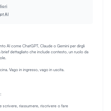
iori
pt AI
ento AI come ChatGPT, Claude o Gemini per dirgli
brief dettagliato che include contesto, un ruolo da
ole.
icina. Vago in ingresso, vago in uscita.
:
 scrivere, riassumere, riscrivere o fare