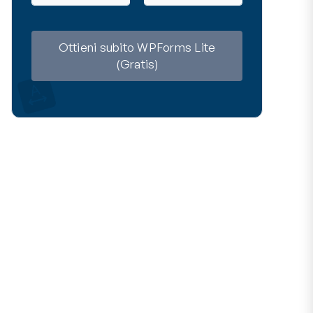
m
a
e
i
l
Ottieni subito WPForms Lite
(Gratis)