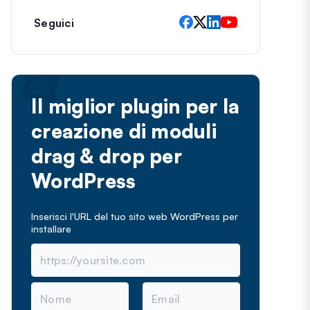
Seguici
Il miglior plugin per la
creazione di moduli
drag & drop per
WordPress
Inserisci l'URL del tuo sito web WordPress per
installare
N
E
o
m