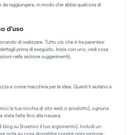
o da raggiungere, in modo che abbia qualcosa di
so d'uso
rcando di realizzare. Tutto ciò che è tra parentesi
dettagli prima di eseguirlo. Inizia con uno, vedi cosa
azioni nella sezione suggerimenti).
bozza e come macchina per le idee. Questi ti aiutano a
risci la tua nicchia di sito web o prodotto], ognuna
stata fatta fino alla nausea.
blog su [inserisci il tuo argomento]. Includi un
reve nota su cosa dovrebbe coprire ogni sezione.