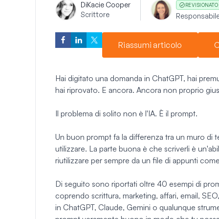
Di
Kacie Cooper
REVISIONATO
Scrittore
Responsabile
Riassumi articolo
C
Hai digitato una domanda in ChatGPT, hai premut
hai riprovato. E ancora. Ancora non proprio gius
Il problema di solito non è l'IA. È il prompt.
Un buon prompt fa la differenza tra un muro di 
utilizzare. La parte buona è che scriverli è un'abi
riutilizzare per sempre da un file di appunti com
Di seguito sono riportati oltre 40 esempi di pro
coprendo scrittura, marketing, affari, email, SEO
in ChatGPT, Claude, Gemini o qualunque strumen
prompt veramente buono in modo che tu possa s