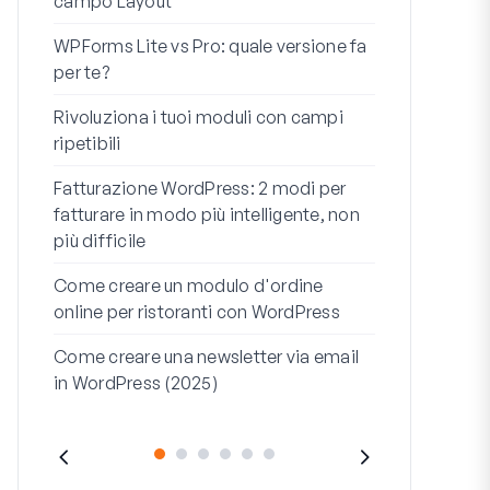
campo Layout
Integrazion
WPForms Lite vs Pro: quale versione fa
WooCommerc
per te?
codice
Rivoluziona i tuoi moduli con campi
I 7 migliori 
ripetibili
logica condi
Fatturazione WordPress: 2 modi per
Come avviare 
fatturare in modo più intelligente, non
fine
più difficile
Come Creare
Come creare un modulo d'ordine
WordPress (
online per ristoranti con WordPress
Riga dell'ind
Come creare una newsletter via email
dell'indirizz
in WordPress (2025)
(+ESEMPI)