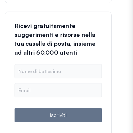
Ricevi gratuitamente
suggerimenti e risorse nella
tua casella di posta, insieme
ad altri 60.000 utenti
N
o
m
e
E
m
a
i
l
Iscriviti