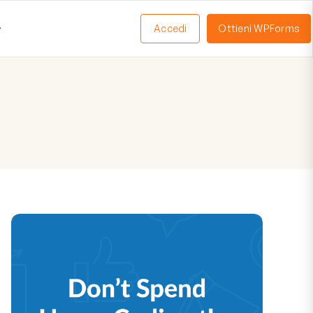
Accedi
Ottieni WPForms
Apri
Menu