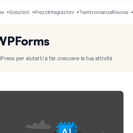
he
Soluzioni
Prezzi
Integrazioni
Testimonianze
Risorse
Apri
Apri
Apri
Menu
Menu
Menu
 WPForms
ress per aiutarti a far crescere la tua attività