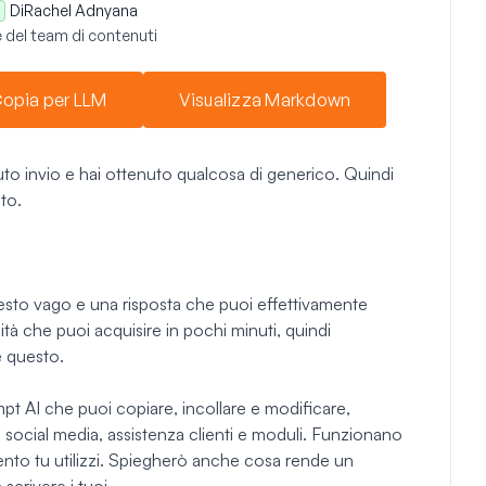
Di
Rachel Adnyana
 del team di contenuti
opia per LLM
Visualizza Markdown
o invio e hai ottenuto qualcosa di generico. Quindi
to.
testo vago e una risposta che puoi effettivamente
lità che puoi acquisire in pochi minuti, quindi
e questo.
mpt AI che puoi copiare, incollare e modificare,
, social media, assistenza clienti e moduli. Funzionano
to tu utilizzi. Spiegherò anche cosa rende un
crivere i tuoi.