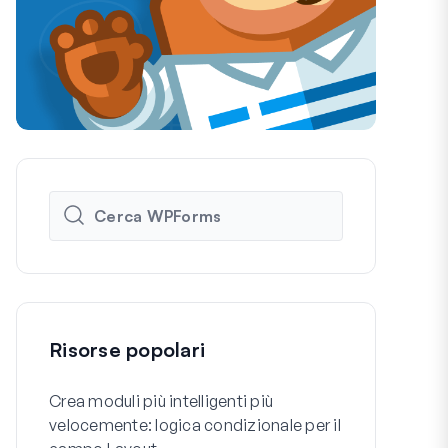
Risorse popolari
Crea moduli più intelligenti più
Come Creare
velocemente: logica condizionale per il
Registrazio