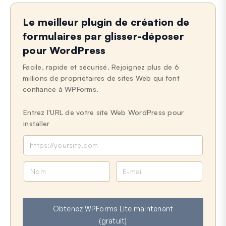
Le meilleur plugin de création de
formulaires par glisser-déposer
pour WordPress
Facile, rapide et sécurisé. Rejoignez plus de 6
millions de propriétaires de sites Web qui font
confiance à WPForms.
Entrez l'URL de votre site Web WordPress pour
installer
N
E
o
-
m
m
a
Obtenez WPForms Lite maintenant
i
(gratuit)
l