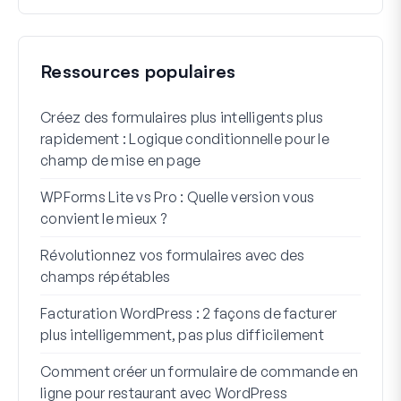
Ressources populaires
Créez des formulaires plus intelligents plus
Comm
rapidement : Logique conditionnelle pour le
d'in
champ de mise en page
Int
WPForms Lite vs Pro : Quelle version vous
Conn
convient le mieux ?
7 me
Révolutionnez vos formulaires avec des
logi
champs répétables
Comm
Facturation WordPress : 2 façons de facturer
Comm
plus intelligemment, pas plus difficilement
étap
Comment créer un formulaire de commande en
Lign
ligne pour restaurant avec WordPress