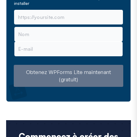
installer
N
o
m
E
-
m
a
i
l
Obtenez WPForms Lite maintenant
(gratuit)
Commencez à créer des