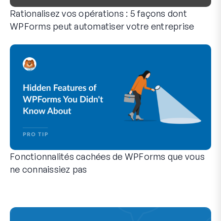
Rationalisez vos opérations : 5 façons dont
WPForms peut automatiser votre entreprise
WPForms peut vous aider à éliminer les étapes manuelles qui
Fonctionnalités cachées de WPForms que vous
ne connaissiez pas
Découvrez la puissance cachée de WPForms avec ces fonction
Que vous soyez un utilisateur expérimenté de WPForms ou qu