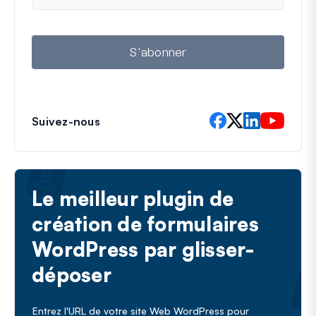
m
a
i
l
S'abonner
Suivez-nous
Le meilleur plugin de
création de formulaires
WordPress par glisser-
déposer
Entrez l'URL de votre site Web WordPress pour