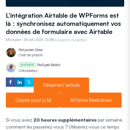
L'intégration Airtable de WPForms est
là : synchronisez automatiquement vos
données de formulaire avec Airtable
Mis à jour :
28 oct. 2025, 13:59
Divulgation du lecteur
Par
Lauren Drew
Chef de produit
Par
Syed Balkhi
VÉRIFIÉ
Cofondateur
Résumer l'article
Copier pour LLM
Afficher Markdown
Si vous aviez
20 heures supplémentaires
par semaine,
comment les passeriez-vous ? Utiliseriez-vous ce temps