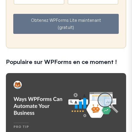
o
-
m
m
a
Obtenez WPForms Lite maintenant
i
(gratuit)
l
Populaire sur WPForms en ce moment !