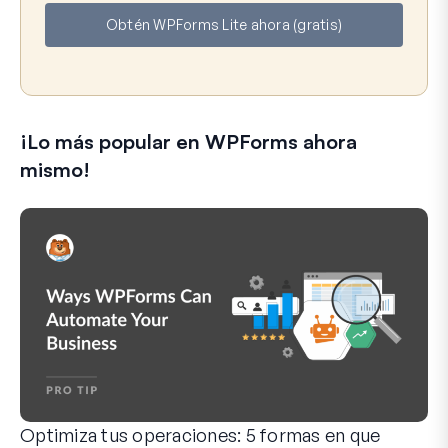
b
r
Obtén WPForms Lite ahora (gratis)
r
e
e
o
e
l
e
¡Lo más popular en WPForms ahora
c
t
mismo!
r
ó
n
i
c
o
Optimiza tus operaciones: 5 formas en que