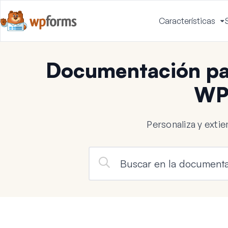
Características
A
m
Documentación par
WP
Personaliza y ext