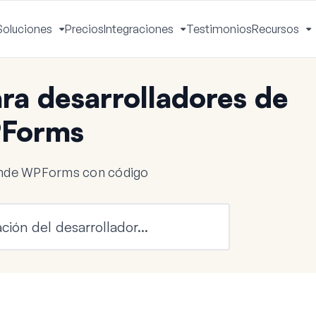
Soluciones
Precios
Integraciones
Testimonios
Recursos
ctivar
Activar
Activar
A
enú
menú
menú
m
a desarrolladores de
Forms
iende WPForms con código