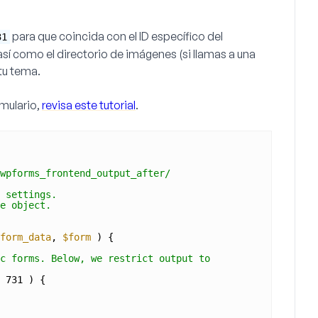
para que coincida con el ID específico del
31
así como el directorio de imágenes (si llamas a una
tu tema.
rmulario,
revisa este tutorial
.
wpforms_frontend_output_after/
 settings.
e object.
form_data
, 
$form
) {
c forms. Below, we restrict output to
 731 ) {