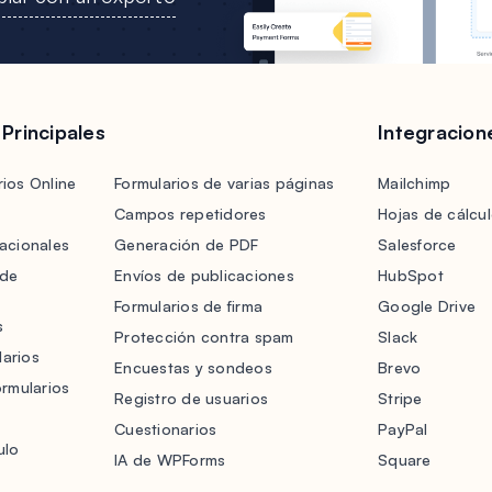
 Principales
Integracion
ios Online
Formularios de varias páginas
Mailchimp
Campos repetidores
Hojas de cálcu
acionales
Generación de PDF
Salesforce
 de
Envíos de publicaciones
HubSpot
Formularios de firma
Google Drive
s
Protección contra spam
Slack
arios
Encuestas y sondeos
Brevo
ormularios
Registro de usuarios
Stripe
Cuestionarios
PayPal
ulo
IA de WPForms
Square