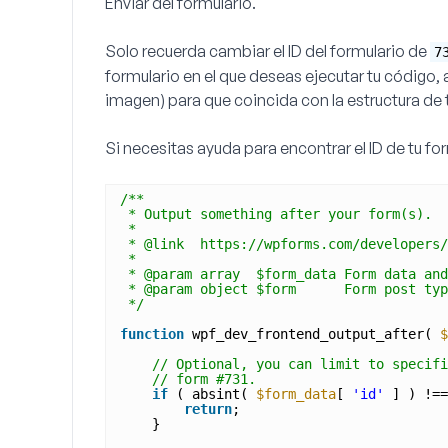
Enviar
del formulario.
Solo recuerda cambiar el ID del formulario de
7
formulario en el que deseas ejecutar tu código, 
imagen) para que coincida con la estructura de 
Si necesitas ayuda para encontrar el ID de tu fo
/**
* Output something after your form(s).
*
* @link  https://wpforms.com/developers/
*
* @param array  $form_data Form data and
* @param object $form      Form post typ
*/
function
wpf_dev_frontend_output_after( 
$
// Optional, you can limit to specifi
// form #731.
if
( absint( 
$form_data
[ 
'id'
] ) !==
return
;
} 