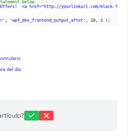
tatement below.
Offers!  <a href="http://yourlinkurl.com/black-friday" t
r'
, 
'wpf_dev_frontend_output_after'
, 10, 2 );
ormulario
ra del día
artículo?