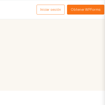
Iniciar sesión
Obtener WPForms
ctivar
enú