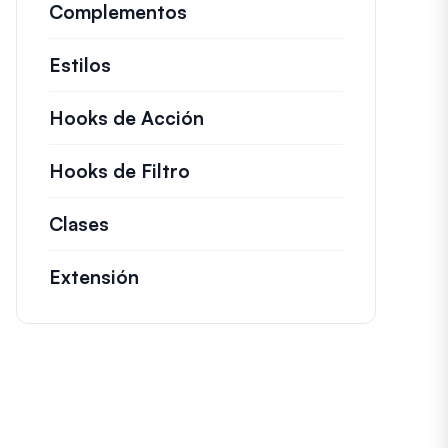
Complementos
Estilos
Hooks de Acción
Detalles sobre acciones c
Hooks de Filtro
Información sobre filtros út
Clases
Documentación y referencias para cl
Extensión