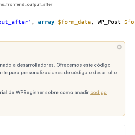
s_frontend_output_after
put_after'
, 
array
$form_data
, WP_Post 
$fo
tinado a desarrolladores. Ofrecemos este código
te para personalizaciones de código o desarrollo
torial de WPBeginner sobre cómo añadir
código