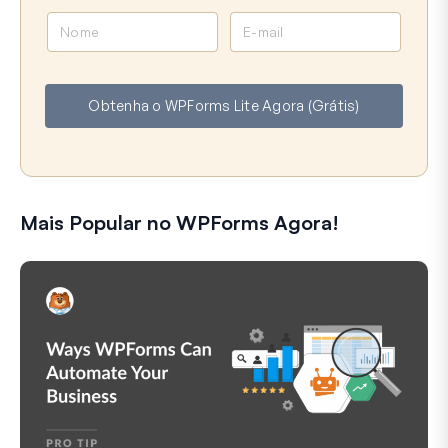
N
E
o
-
m
m
e
a
Obtenha o WPForms Lite Agora (Grátis)
i
l
Mais Popular no WPForms Agora!