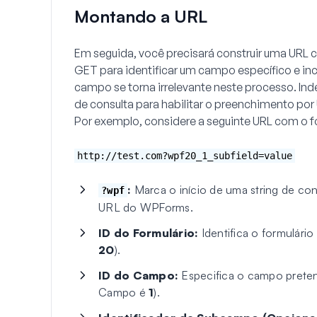
Montando a URL
Em seguida, você precisará construir uma URL 
GET para identificar um campo específico e inc
campo se torna irrelevante neste processo. In
de consulta para habilitar o preenchimento po
Por exemplo, considere a seguinte URL com o f
http://test.com?wpf20_1_subfield=value
:
Marca o início de uma string de co
?wpf
URL do WPForms.
ID do Formulário:
Identifica o formulário
20
).
ID do Campo:
Especifica o campo preten
Campo é
1
).