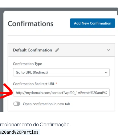
irecionamento de Confirmação
.
%20and%20Parties