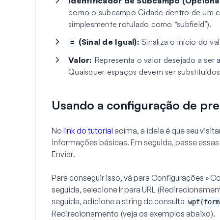
Identificador de Subcampo (Opcional
como o subcampo Cidade dentro de um c
simplesmente rotulado como “subfield”).
(Sinal de Igual):
Sinaliza o início do val
=
Valor:
Representa o valor desejado a ser
Quaisquer espaços devem ser substituído
Usando a configuração de pr
No
link do tutorial
acima, a ideia é que seu visit
informações básicas. Em seguida, passe essas
Enviar
.
Para conseguir isso, vá para
Configurações » C
seguida, selecione
Ir para URL (Redirecionamen
seguida, adicione a string de consulta
wpf{form
Redirecionamento (veja os exemplos abaixo).