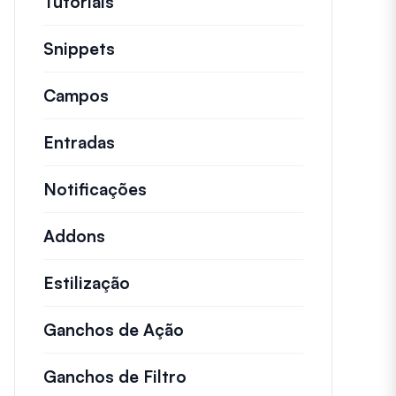
Tutoriais
Tutoriais úteis e outros artigos ma
Snippets
Trechos de código rápidos para alt
Campos
Entradas
Notificações
Addons
Estilização
Ganchos de Ação
Detalhes sobre ações impo
Ganchos de Filtro
Informações sobre filtros