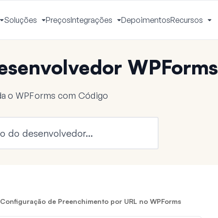
Soluções
Preços
Integrações
Depoimentos
Recursos
Alternar
Alternar
Alternar
Al
Menu
Menu
Menu
M
esenvolvedor WPForms
nda o WPForms com Código
a Configuração de Preenchimento por URL no WPForms