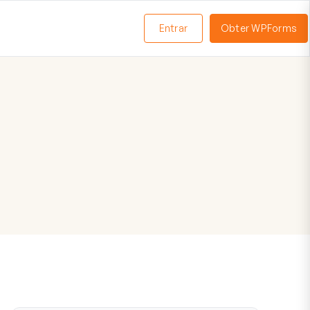
Entrar
Obter WPForms
ternar
enu