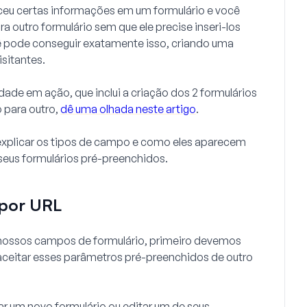
ceu certas informações em um formulário e você
a outro formulário sem que ele precise inseri-los
cê pode conseguir exatamente isso, criando uma
isitantes.
dade em ação, que inclui a criação dos 2 formulários
 para outro,
dê uma olhada neste artigo
.
 explicar os tipos de campo e como eles aparecem
r seus formulários pré-preenchidos.
 por URL
nossos campos de formulário, primeiro devemos
 aceitar esses parâmetros pré-preenchidos de outro
iar um novo formulário ou editar um de seus