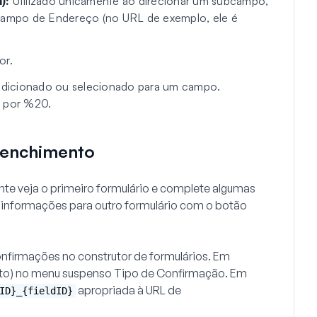
):
Utilizado unicamente ao direcionar um subcampo,
ampo de Endereço (no URL de exemplo, ele é
or.
 adicionado ou selecionado para um campo.
s por %20.
eenchimento
ante veja o primeiro formulário e complete algumas
 informações para outro formulário com o botão
onfirmações
no construtor de formulários. Em
to)
no menu suspenso
Tipo de Confirmação
. Em
apropriada à URL de
ID}_{fieldID}