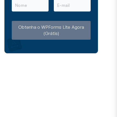
N
E
o
-
m
m
e
a
i
l
Obtenha o WPForms Lite Agora
(Grátis)