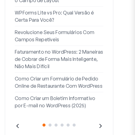
o Campo de Layout
Integração
WPForms Lite vs Pro: Qual Versão é
Conecte Se
Certa Para Você?
7 Melhores 
Revolucione Seus Formulários Com
Formulários
Campos Repetíveis
Como Inicia
Faturamento no WordPress: 2 Maneiras
Fim
de Cobrar de Forma Mais Inteligente,
Como Criar u
Não Mais Difícil
Etapas no W
Como Criar um Formulário de Pedido
Linha de End
Online de Restaurante Com WordPress
Endereço 2:
Como Criar um Boletim Informativo
(+EXEMPLO
por E-mail no WordPress (2025)