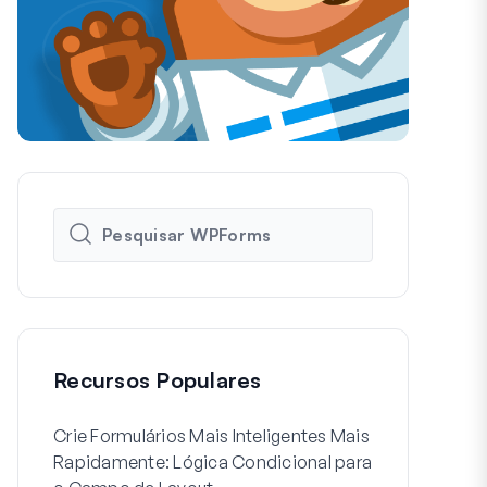
Recursos Populares
Crie Formulários Mais Inteligentes Mais
Como Criar 
Rapidamente: Lógica Condicional para
de Usuário 