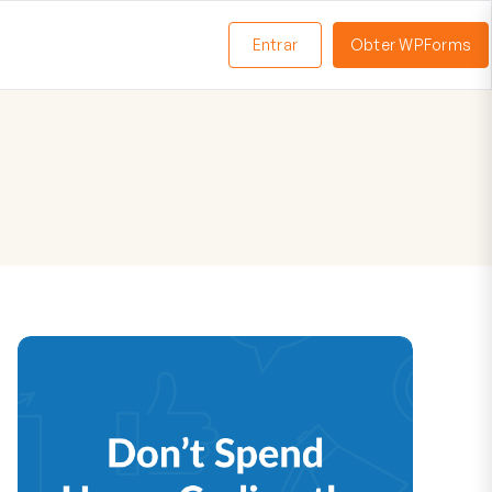
Entrar
Obter WPForms
ternar
enu