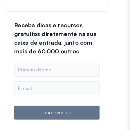
Receba dicas e recursos
gratuitos diretamente na sua
caixa de entrada, junto com
mais de 60.000 outros
N
o
m
e
E
-
m
a
i
l
Inscrever-se