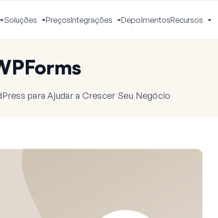
Soluções
Preços
Integrações
Depoimentos
Recursos
Alternar
Alternar
Alternar
Al
Menu
Menu
Menu
M
 WPForms
dPress para Ajudar a Crescer Seu Negócio