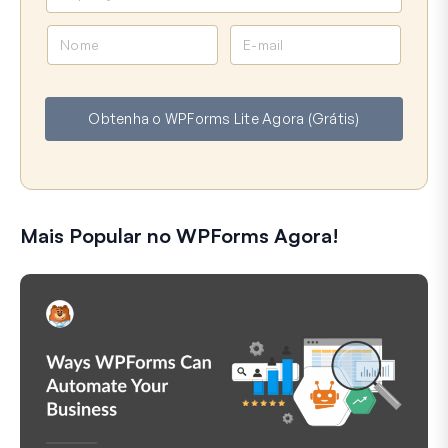
N
E
o
-
m
m
e
a
Obtenha o WPForms Lite Agora (Grátis)
i
l
Mais Popular no WPForms Agora!