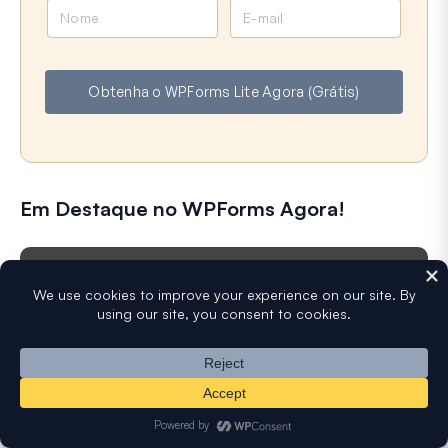
N
E
o
m
m
a
e
i
Obtenha o WPForms Lite Agora (Grátis)
l
Em Destaque no WPForms Agora!