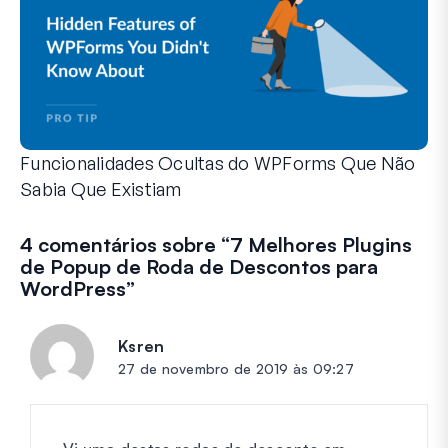
Funcionalidades Ocultas do WPForms Que Não
Sabia Que Existiam
Descubra o poder oculto do WPForms com estas funcionalid
Quer seja um utilizador experiente do WPForms ou esteja a
4 comentários sobre “
7 Melhores Plugins
de Popup de Roda de Descontos para
WordPress
”
Ksren
diz:
27 de novembro de 2019 às 09:27