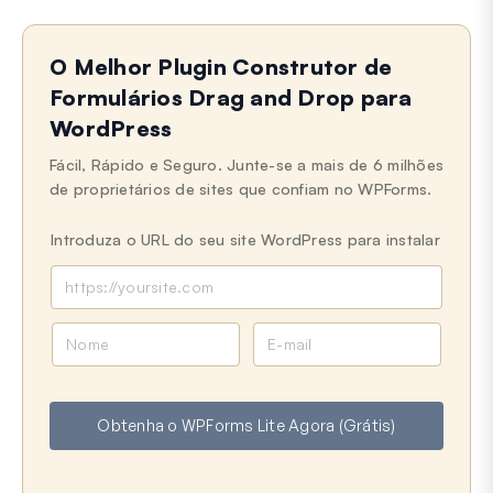
O Melhor Plugin Construtor de
Formulários Drag and Drop para
WordPress
Fácil, Rápido e Seguro. Junte-se a mais de 6 milhões
de proprietários de sites que confiam no WPForms.
Introduza o URL do seu site WordPress para instalar
N
E
o
m
m
a
e
i
Obtenha o WPForms Lite Agora (Grátis)
l