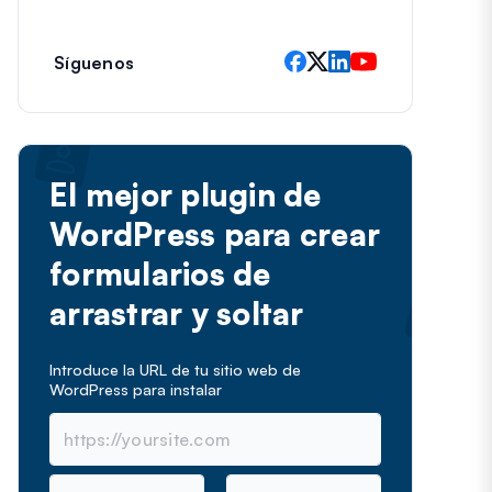
e
c
t
Síguenos
r
ó
n
i
c
El mejor plugin de
o
WordPress para crear
formularios de
arrastrar y soltar
Introduce la URL de tu sitio web de
WordPress para instalar
N
C