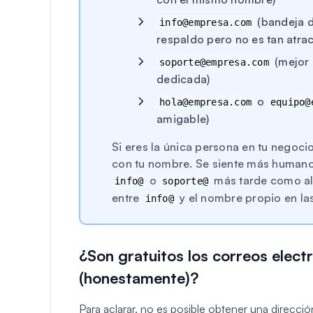
(bandeja d
info@empresa.com
respaldo pero no es tan atra
(mejor 
soporte@empresa.com
dedicada)
o
hola@empresa.com
equipo@
amigable)
Si eres la única persona en tu nego
con tu nombre. Se siente más humano 
o
más tarde como ali
info@
soporte@
entre
y el nombre propio en las 
info@
¿Son gratuitos los correos elect
(honestamente)?
Para aclarar, no es posible obtener una direcci