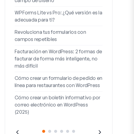
campo de diseño
Integración
WPForms Lite vs Pro: ¿Qué versión es la
WooCommerc
adecuada para ti?
Los 7 mejor
Revoluciona tus formularios con
formularios 
campos repetibles
Cómo iniciar 
Facturación en WordPress: 2 formas de
Cómo crear u
facturar de forma más inteligente, no
pasos en Wor
más difícil
Línea de dire
Cómo crear un formulario de pedido en
dirección 2: 
línea para restaurantes con WordPress
(+EJEMPLO
Cómo crear un boletín informativo por
correo electrónico en WordPress
(2025)