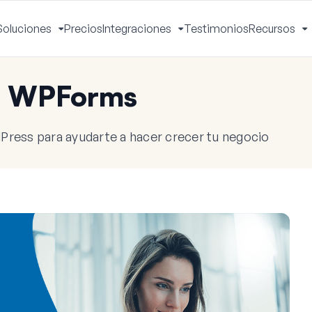
Soluciones
Precios
Integraciones
Testimonios
Recursos
ctivar
Activar
Activar
A
enú
menú
menú
m
e WPForms
Press para ayudarte a hacer crecer tu negocio