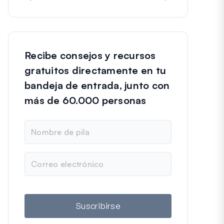
Recibe consejos y recursos
gratuitos directamente en tu
bandeja de entrada, junto con
más de 60.000 personas
N
o
m
b
C
r
o
e
r
r
e
o
Suscribirse
e
l