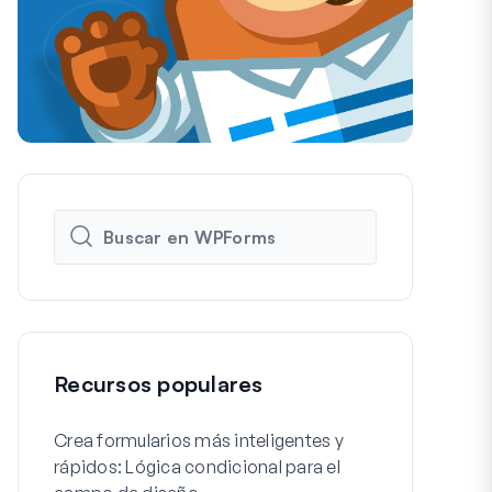
Recursos populares
Crea formularios más inteligentes y
Cómo crear f
rápidos: Lógica condicional para el
de registro 