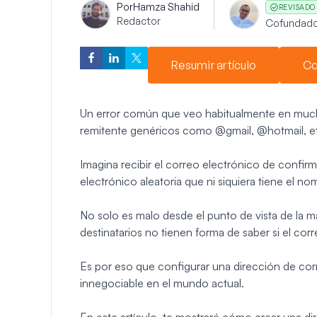
Por
Hamza Shahid
REVISADO
Redactor
Cofundado
Resumir artículo
Co
Un error común que veo habitualmente en much
remitente genéricos como @gmail, @hotmail, et
Imagina recibir el correo electrónico de confi
electrónico aleatoria que ni siquiera tiene el n
No solo es malo desde el punto de vista de la m
destinatarios no tienen forma de saber si el cor
Es por eso que configurar una dirección de corr
innegociable en el mundo actual.
En este artículo, te mostraré cómo crear una di