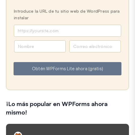
Introduce la URL de tu sitio web de WordPress para
instalar
N
C
o
o
m
r
b
r
Obtén WPForms Lite ahora (gratis)
r
e
e
o
e
l
e
¡Lo más popular en WPForms ahora
c
t
mismo!
r
ó
n