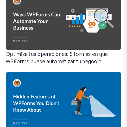
i
c
o
Optimiza tus operaciones: 5 formas en que
WPForms puede automatizar tu negocio
WPForms puede ayudarte a eliminar los pasos manuales que 