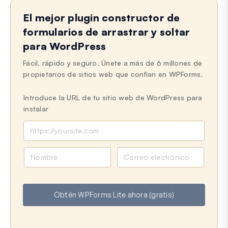
El mejor plugin constructor de
formularios de arrastrar y soltar
para WordPress
Fácil, rápido y seguro. Únete a más de 6 millones de
propietarios de sitios web que confían en WPForms.
Introduce la URL de tu sitio web de WordPress para
instalar
N
C
o
o
m
r
b
r
Obtén WPForms Lite ahora (gratis)
r
e
e
o
e