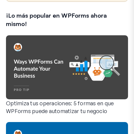
l
e
¡Lo más popular en WPForms ahora
c
t
mismo!
r
ó
n
i
c
o
Optimiza tus operaciones: 5 formas en que
WPForms puede automatizar tu negocio
WPForms puede ayudarte a eliminar los pasos manuales que 