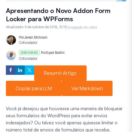
Apresentando o Novo Addon Form
Locker para WPForms
Atualizado:
9 de outubro de 2018, 12:11
Divulgação do Leitor
Por
Jared Atchison
Cofundador
Por
Syed Balkhi
REVISADO
Cofundador
Resumir Artigo
Copiar para LLM
Ver Markdown
Você já desejou que houvesse uma maneira de bloquear
seus formulários do WordPress para evitar envios
indesejados? Ou talvez você apenas quisesse limitar o
número total de envios de formulários que recebe.