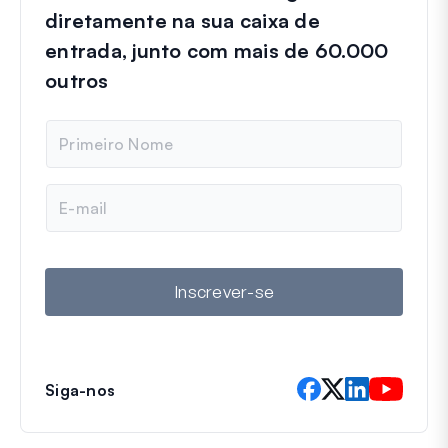
diretamente na sua caixa de
entrada, junto com mais de 60.000
outros
N
o
m
e
E
-
m
a
i
l
Inscrever-se
Siga-nos