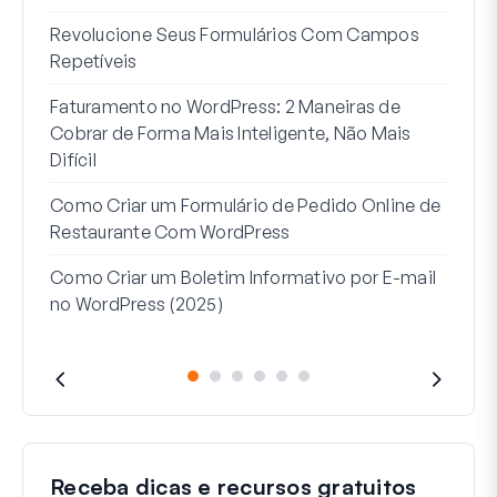
7 Me
Revolucione Seus Formulários Com Campos
Lógi
Repetíveis
Como
Faturamento no WordPress: 2 Maneiras de
Como
Cobrar de Forma Mais Inteligente, Não Mais
no W
Difícil
Linh
Como Criar um Formulário de Pedido Online de
Par
Restaurante Com WordPress
Como Criar um Boletim Informativo por E-mail
no WordPress (2025)
Receba dicas e recursos gratuitos