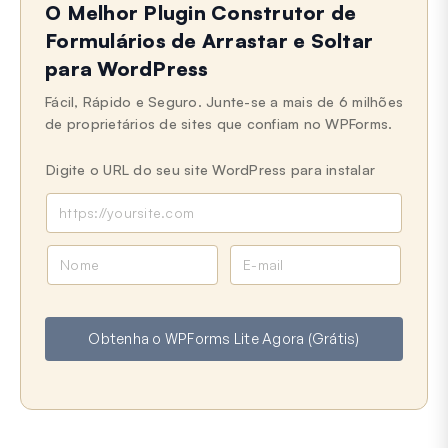
O Melhor Plugin Construtor de
Formulários de Arrastar e Soltar
para WordPress
Fácil, Rápido e Seguro. Junte-se a mais de 6 milhões
de proprietários de sites que confiam no WPForms.
Digite o URL do seu site WordPress para instalar
N
E
o
-
m
m
e
a
Obtenha o WPForms Lite Agora (Grátis)
i
l