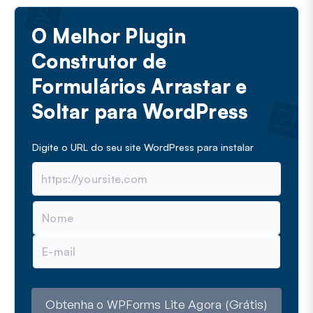
O Melhor Plugin
Construtor de
Formulários Arrastar e
Soltar para WordPress
Digite o URL do seu site WordPress para instalar
N
o
m
E
e
-
m
a
i
l
Obtenha o WPForms Lite Agora (Grátis)