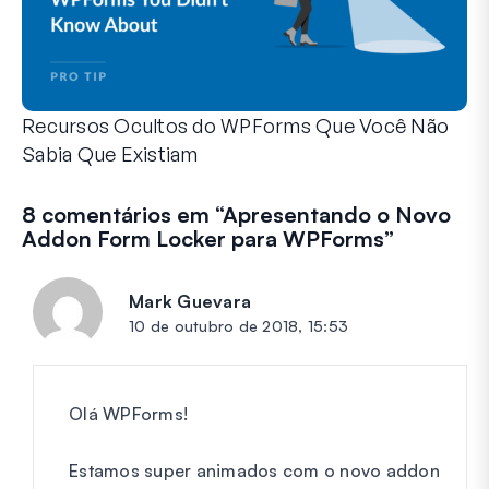
Recursos Ocultos do WPForms Que Você Não
Sabia Que Existiam
Descubra o poder oculto do WPForms com esses recursos me
Seja você um usuário experiente do WPForms ou apenas com
8 comentários em “
Apresentando o Novo
Addon Form Locker para WPForms
”
Mark Guevara
diz:
10 de outubro de 2018, 15:53
Olá WPForms!
Estamos super animados com o novo addon