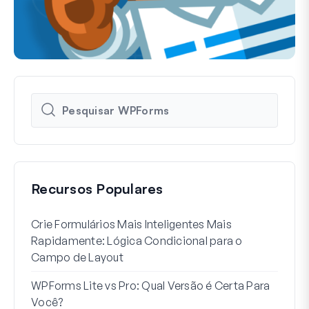
Recursos Populares
Crie Formulários Mais Inteligentes Mais
Como
Rapidamente: Lógica Condicional para o
Usuá
Campo de Layout
Int
WPForms Lite vs Pro: Qual Versão é Certa Para
Sem
Você?