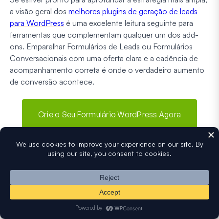
a visão geral dos
melhores plugins de geração de leads
para WordPress
é uma excelente leitura seguinte para
ferramentas que complementam qualquer um dos add-
ons. Emparelhar Formulários de Leads ou Formulários
Conversacionais com uma oferta clara e a cadência de
acompanhamento correta é onde o verdadeiro aumento
de conversão acontece.
Crie o Seu Formulário WordPress Agora
Pronto para construir o seu formulário? Comece hoje
com o plugin construtor de formulários WordPress mais
fácil. O
WPForms Pro
inclui muitos modelos gratuitos e
oferece uma garantia de devolução do dinheiro em 14
dias.
Se este artigo o ajudou, por favor siga-nos