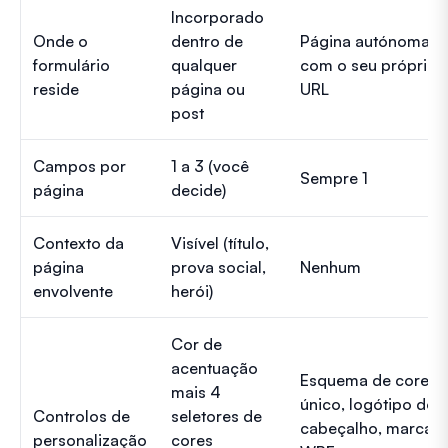
Incorporado
Onde o
dentro de
Página autónoma
formulário
qualquer
com o seu próprio
reside
página ou
URL
post
Campos por
1 a 3 (você
Sempre 1
página
decide)
Contexto da
Visível (título,
página
prova social,
Nenhum
envolvente
herói)
Cor de
acentuação
Esquema de cores
mais 4
único, logótipo do
Controlos de
seletores de
cabeçalho, marca
personalização
cores