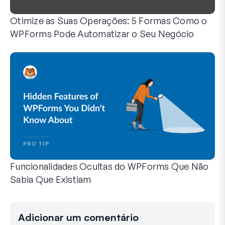
Otimize as Suas Operações: 5 Formas Como o
WPForms Pode Automatizar o Seu Negócio
O WPForms pode ajudá-lo a eliminar os passos manuais q
Funcionalidades Ocultas do WPForms Que Não
Sabia Que Existiam
Descubra o poder oculto do WPForms com estas funcionalid
Quer seja um utilizador experiente do WPForms ou esteja a
Adicionar um comentário