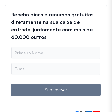
Receba dicas e recursos gratuitos
diretamente na sua caixa de
entrada, juntamente com mais de
60.000 outros
N
o
m
e
E
m
a
i
l
Subscrever