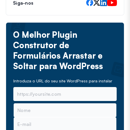
Siga-nos
O Melhor Plugin
Construtor de
Formulários Arrastar e
Soltar para WordPress
Introduza o URL do seu site WordPress para instalar
N
o
m
E
e
m
a