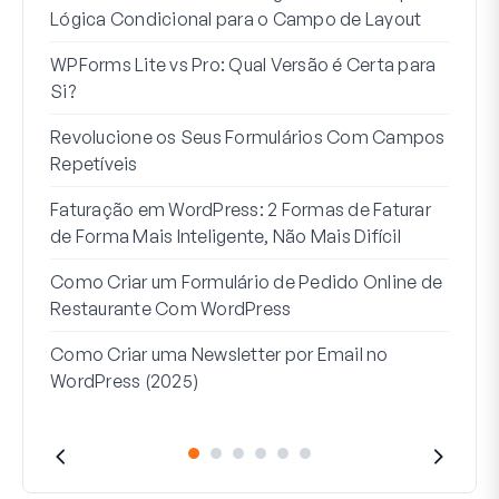
Lógica Condicional para o Campo de Layout
Regi
WPForms Lite vs Pro: Qual Versão é Certa para
Int
Si?
Sem
Revolucione os Seus Formulários Com Campos
7 Me
Repetíveis
Lógi
Faturação em WordPress: 2 Formas de Faturar
Como
de Forma Mais Inteligente, Não Mais Difícil
Como
Como Criar um Formulário de Pedido Online de
Word
Restaurante Com WordPress
Linh
Como Criar uma Newsletter por Email no
Que
WordPress (2025)