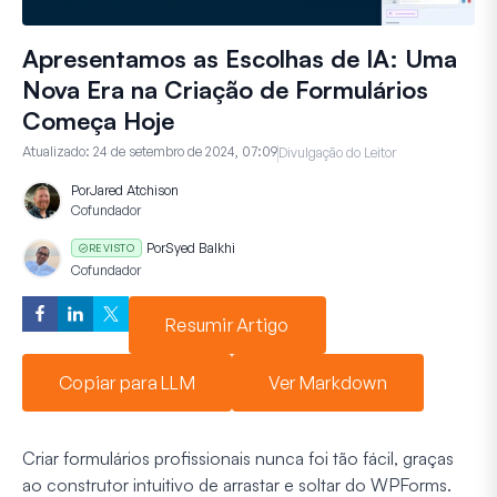
Apresentamos as Escolhas de IA: Uma
Nova Era na Criação de Formulários
Começa Hoje
Atualizado:
24 de setembro de 2024, 07:09
Divulgação do Leitor
Por
Jared Atchison
Cofundador
Por
Syed Balkhi
REVISTO
Cofundador
Resumir Artigo
Copiar para LLM
Ver Markdown
Criar formulários profissionais nunca foi tão fácil, graças
ao construtor intuitivo de arrastar e soltar do WPForms.