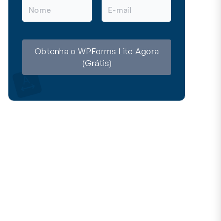
N
E
o
m
m
a
e
i
l
Obtenha o WPForms Lite Agora
(Grátis)