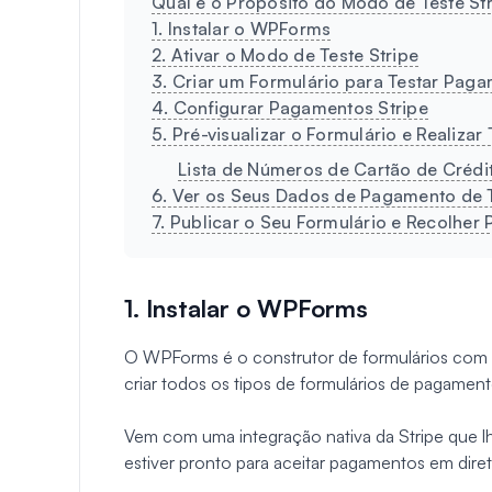
Qual é o Propósito do Modo de Teste St
1. Instalar o WPForms
2. Ativar o Modo de Teste Stripe
3. Criar um Formulário para Testar Paga
4. Configurar Pagamentos Stripe
5. Pré-visualizar o Formulário e Realizar 
Lista de Números de Cartão de Crédit
6. Ver os Seus Dados de Pagamento de 
7. Publicar o Seu Formulário e Recolher
1. Instalar o WPForms
O WPForms é o construtor de formulários com m
criar todos os tipos de formulários de pagame
Vem com uma integração nativa da Stripe que lh
estiver pronto para aceitar pagamentos em dire