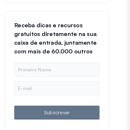
Receba dicas e recursos
gratuitos diretamente na sua
caixa de entrada, juntamente
com mais de 60.000 outros
N
o
m
e
E
m
a
i
l
Subscrever