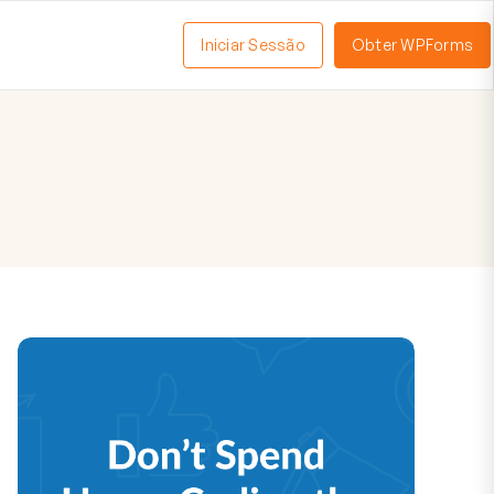
Iniciar Sessão
Obter WPForms
tivar
enu