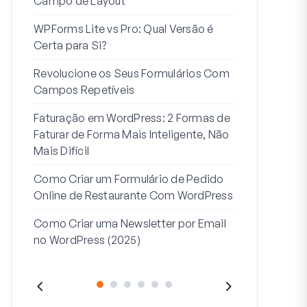
Campo de Layout
Integração
WPForms Lite vs Pro: Qual Versão é
Conecte Se
Certa para Si?
7 Melhores 
Revolucione os Seus Formulários Com
Formulários
Campos Repetíveis
Como Criar u
Faturação em WordPress: 2 Formas de
Como Criar 
Faturar de Forma Mais Inteligente, Não
Passos no W
Mais Difícil
Linha de Mor
Como Criar um Formulário de Pedido
2: Para Que
Online de Restaurante Com WordPress
Como Criar uma Newsletter por Email
no WordPress (2025)