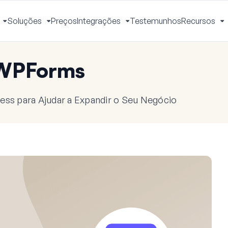
Soluções
Preços
Integrações
Testemunhos
Recursos
Ativar
Ativar
Ativar
A
Menu
Menu
Menu
M
 WPForms
ess para Ajudar a Expandir o Seu Negócio