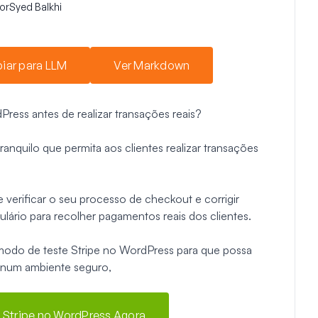
or
Syed Balkhi
iar para LLM
Ver Markdown
ress antes de realizar transações reais?
nquilo que permita aos clientes realizar transações
 verificar o seu processo de checkout e corrigir
lário para recolher pagamentos reais dos clientes.
 modo de teste Stripe no WordPress para que possa
o num ambiente seguro,
Stripe no WordPress Agora