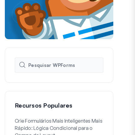
Recursos Populares
Crie Formulários Mais Inteligentes Mais
Como Criar 
Rápido: Lógica Condicional para o
de Registo d