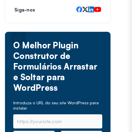
Siga-nos
O Melhor Plugin
Construtor de
Formulários Arrastar
e Soltar para
WordPress
Introduza o URL do seu site WordPress para
instalar