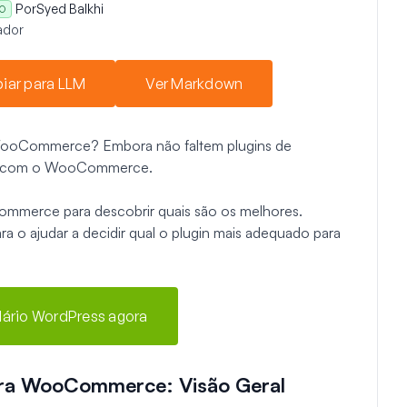
Por
Syed Balkhi
O
ador
iar para LLM
Ver Markdown
a WooCommerce? Embora não faltem plugins de
ram com o WooCommerce.
Commerce para descobrir quais são os melhores.
ara o ajudar a decidir qual o plugin mais adequado para
ulário WordPress agora
Para WooCommerce: Visão Geral