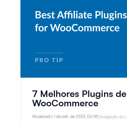
7 Melhores Plugins de 
WooCommerce
Atualizado:
1 de set. de 2023, 06:19
Divulgação do L