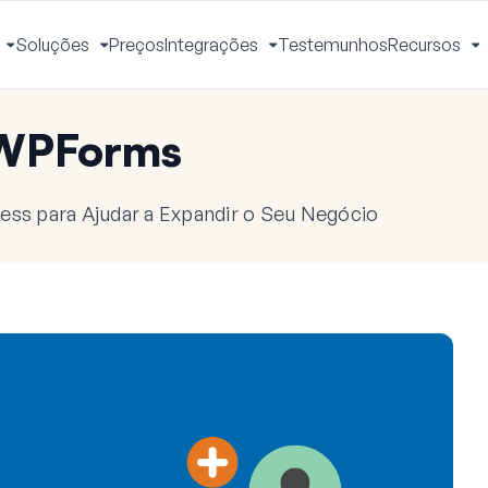
Soluções
Preços
Integrações
Testemunhos
Recursos
Ativar
Ativar
Ativar
A
Menu
Menu
Menu
M
 WPForms
ess para Ajudar a Expandir o Seu Negócio