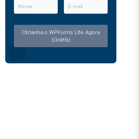
N
E
o
m
m
a
e
i
l
Obtenha o WPForms Lite Agora
(Grátis)