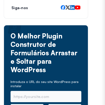
Siga-nos
O Melhor Plugin
Construtor de
Formulários Arrastar
e Soltar para
WordPress
Introduza o URL do seu site WordPress para
instalar