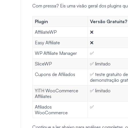
Com pressa? Eis uma visão geral dos plugins qu
Plugin
Versão Gratuita?
AffiliateWP
❌
Easy Affiliate
❌
WP Affiliate Manager
✅
SliceWP
✅ limitado
Cupons de Afiliados
✅ teste gratuito de
demonstração grat
YITH WooCommerce
✅ limitado
Affiliates
Afiliados
✅
WooCommerce
Continue a ler abaixo para análises completas, ou