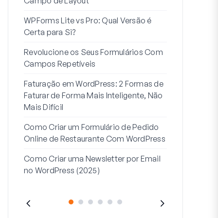
Campo de Layout
Integração
WPForms Lite vs Pro: Qual Versão é
Conecte Se
Certa para Si?
7 Melhores 
Revolucione os Seus Formulários Com
Formulários
Campos Repetíveis
Como Criar u
Faturação em WordPress: 2 Formas de
Como Criar 
Faturar de Forma Mais Inteligente, Não
Passos no W
Mais Difícil
Linha de Mor
Como Criar um Formulário de Pedido
2: Para Que
Online de Restaurante Com WordPress
Como Criar uma Newsletter por Email
no WordPress (2025)