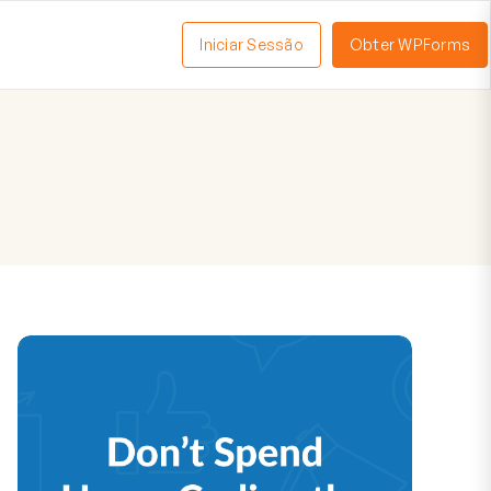
Iniciar Sessão
Obter WPForms
tivar
enu