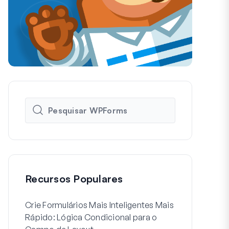
Recursos Populares
Crie Formulários Mais Inteligentes Mais
Como Criar 
Rápido: Lógica Condicional para o
de Registo d