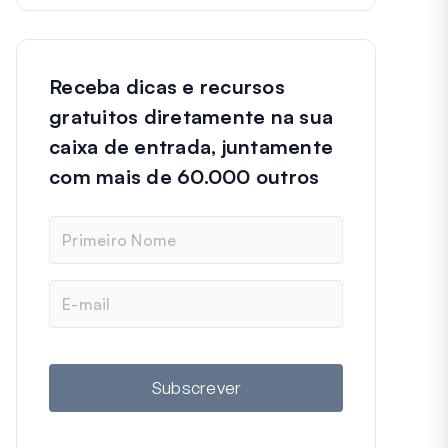
Receba dicas e recursos
gratuitos diretamente na sua
caixa de entrada, juntamente
com mais de 60.000 outros
N
o
m
e
E
m
a
i
l
Subscrever