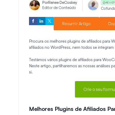
Por
Renee DeCoskey
REVIST
Editor de Conteúdo
Cofund
Resumir Artigo
Cop
Procura os melhores plugins de afiliados par
afiliados no WordPress, nem todos se integ
Testámos vários plugins de afiliados para Woo
Neste artigo, partilharemos as nossas análises p
si.
Crie o seu form
Melhores Plugins de Afiliados 