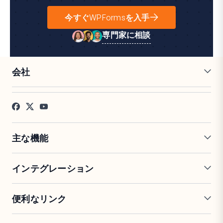
今すぐWPFormsを入手
専門家に相談
会社
採用情報
アフィリエイト
お客様の声
ブログ
お問い合わせ
FTC開示
プレス
主な機能
オンラインフォームビルダー
複数ページフォーム
インテグレーション
条件付きロジック
リピーターフィールド
会話型フォーム
PDF生成
Mailchimp
Slack
便利なリンク
フォームランディングページ
投稿送信
Google Sheets
Brevo
エントリー管理
署名フォーム
Salesforce
Stripe
サポート
WP Mail SMTP