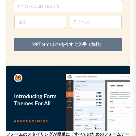
名
メ
前
ー
ル
ア
WPForms Liteを今すぐ入手（無料）
ド
レ
ス
フォームのスタイリングが簡単に：すべてのためのフォームテー