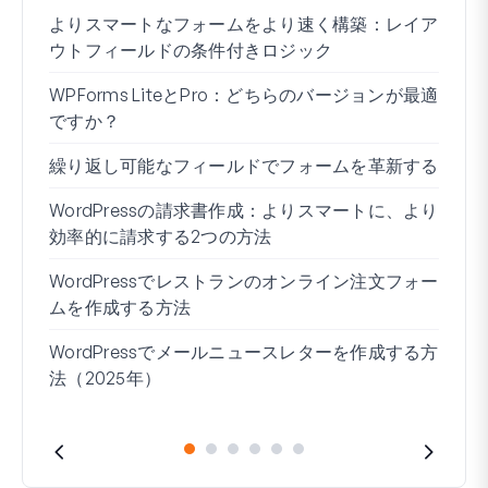
よりスマートなフォームをより速く構築：レイア
Wo
ウトフィールドの条件付きロジック
る方
WPForms LiteとPro：どちらのバージョンが最適
WP
ですか？
接続
繰り返し可能なフィールドでフォームを革新する
条件
ー7
WordPressの請求書作成：よりスマートに、より
効率的に請求する2つの方法
ブロ
WordPressでレストランのオンライン注文フォー
Wo
ムを作成する方法
方法
WordPressでメールニュースレターを作成する方
住所
法（2025年）