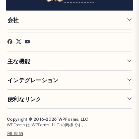
会社
採用情報
アフィリエイト
お客様の声
ブログ
お問い合わせ
FTC開示
プレス
主な機能
オンラインフォームビルダー
複数ページフォーム
インテグレーション
条件付きロジック
リピーターフィールド
会話型フォーム
PDF生成
Mailchimp
Slack
便利なリンク
フォームランディングページ
投稿送信
Google Sheets
Brevo
エントリー管理
署名フォーム
Salesforce
Stripe
サポート
WP Mail SMTP
フォーム放棄
スパム保護
HubSpot
PayPal
Copyright © 2016-2026 WPForms, LLC.
ドキュメント
WPConsent
WPForms は WPForms, LLC の商標です。
フォーム通知
アンケートと投票
Google ドライブ
Square
プランと料金
Universally
利用規約
ファイルアップロード
ユーザー登録
WordPress ホスティング
非営利団体向け WordPress