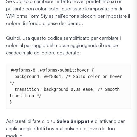
Se vuoi solo cambiare l'effetto hover predefinito su un
pulsante con colori solidi, puoi usare le impostazioni di
WPForms Form Styles nell'editor a blocchi per impostare il
colore di sfondo di base desiderato.
Quindi, usa questo codice semplificato per cambiare i
colori al passaggio del mouse aggiungendo il codice
esadecimale del colore desiderato:
#wpforms-8 .wpforms-submit:hover {

  background: #0f88d4; /* Solid color on hover 
*/

  transition: background 0.3s ease; /* Smooth 
transition */

}
Assicurati di fare clic su
Salva Snippet
e di attivarlo per
applicare gli effetti hover al pulsante di invio del tuo
modulo.