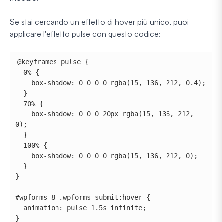
Se stai cercando un effetto di hover più unico, puoi
applicare l'effetto pulse con questo codice:
@keyframes pulse {

  0% {

    box-shadow: 0 0 0 0 rgba(15, 136, 212, 0.4);

  }

  70% {

    box-shadow: 0 0 0 20px rgba(15, 136, 212, 
0);

  }

  100% {

    box-shadow: 0 0 0 0 rgba(15, 136, 212, 0);

  }

}

#wpforms-8 .wpforms-submit:hover {

  animation: pulse 1.5s infinite;

}