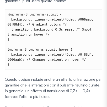
gradiente, puoi usare questo codice:
#wpforms-8 .wpforms-submit {

  background: linear-gradient(45deg, #066aab, 
#0f88d4); /* Gradient colors */

  transition: background 0.3s ease; /* Smooth 
transition on hover */

}

#wpforms-8 .wpforms-submit:hover {

  background: linear-gradient(45deg, #0f88d4, 
#066aab); /* Changes gradient on hover */

}
Questo codice include anche un effetto di transizione per
garantire che le interazioni con il pulsante risultino curate.
In generale, un effetto di transizione di 0,3s – 0,4s
fornisce l'effetto più fluido.