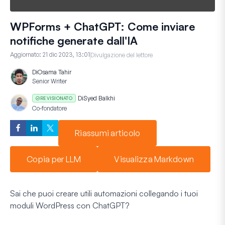
WPForms + ChatGPT: Come inviare
notifiche generate dall'IA
Aggiornato:
21 dic 2023, 13:01
Divulgazione del lettore
Di
Osama Tahir
Senior Writer
Di
Syed Balkhi
REVISIONATO
Co-fondatore
Riassumi articolo
Copia per LLM
Visualizza Markdown
Sai che puoi creare utili automazioni collegando i tuoi
moduli WordPress con ChatGPT?