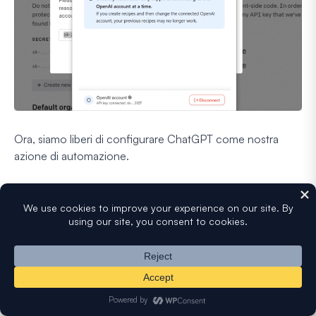
Ora, siamo liberi di configurare ChatGPT come nostra
azione di automazione.
7. Imposta l'azione di automazione
Dopo aver connesso il tuo account ChatGPT con
Uncanny Automator, torna alla schermata dell'editor della
ricetta. Questa volta, l'icona di OpenAI non sarà più in
grigio, suggerendo che è pronta per l'uso.
Fai clic sull'icona
OpenAI
.