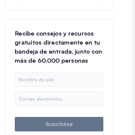
Recibe consejos y recursos
gratuitos directamente en tu
bandeja de entrada, junto con
más de 60.000 personas
N
o
m
b
C
r
o
e
r
r
e
o
Suscribirse
e
l