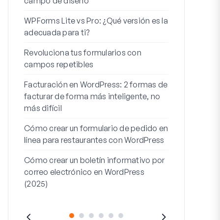
campo de diseño
Integración
WPForms Lite vs Pro: ¿Qué versión es la
WooCommerc
adecuada para ti?
Los 7 mejor
Revoluciona tus formularios con
formularios 
campos repetibles
Cómo iniciar 
Facturación en WordPress: 2 formas de
Cómo crear u
facturar de forma más inteligente, no
pasos en Wor
más difícil
Línea de dire
Cómo crear un formulario de pedido en
dirección 2: 
línea para restaurantes con WordPress
(+EJEMPLO
Cómo crear un boletín informativo por
correo electrónico en WordPress
(2025)