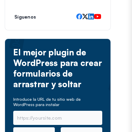
e
c
t
Síguenos
r
ó
n
i
c
El mejor plugin de
o
WordPress para crear
formularios de
arrastrar y soltar
Introduce la URL de tu sitio web de
WordPress para instalar
N
C