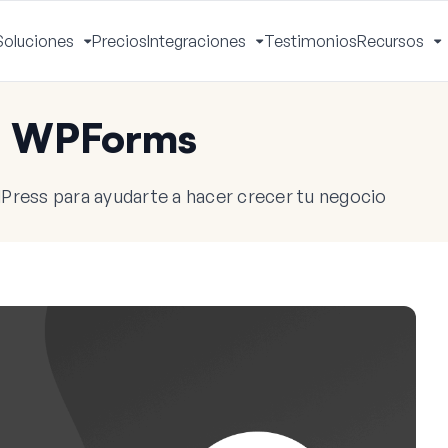
Soluciones
Precios
Integraciones
Testimonios
Recursos
ctivar
Activar
Activar
A
enú
menú
menú
m
e WPForms
Press para ayudarte a hacer crecer tu negocio