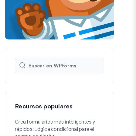
Recursos populares
Crea formularios más inteligentes y
Cómo crear f
rápidos: Lógica condicional para el
de registro 