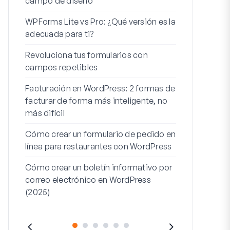
campo de diseño
Integración
WPForms Lite vs Pro: ¿Qué versión es la
WooCommerc
adecuada para ti?
Los 7 mejor
Revoluciona tus formularios con
formularios 
campos repetibles
Cómo iniciar 
Facturación en WordPress: 2 formas de
Cómo crear u
facturar de forma más inteligente, no
pasos en Wor
más difícil
Línea de dire
Cómo crear un formulario de pedido en
dirección 2: 
línea para restaurantes con WordPress
(+EJEMPLO
Cómo crear un boletín informativo por
correo electrónico en WordPress
(2025)