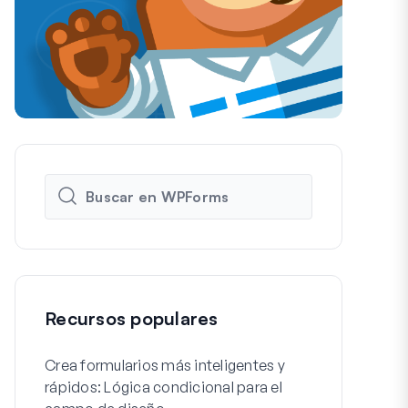
Recursos populares
Crea formularios más inteligentes y
Cómo crear f
rápidos: Lógica condicional para el
de registro 