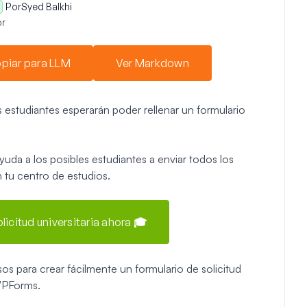
Por
Syed Balkhi
r
piar para LLM
Ver Markdown
os estudiantes esperarán poder rellenar un formulario
ayuda a los posibles estudiantes a enviar todos los
n tu centro de estudios.
licitud universitaria ahora 🎓
sos para crear fácilmente un formulario de solicitud
 WPForms.