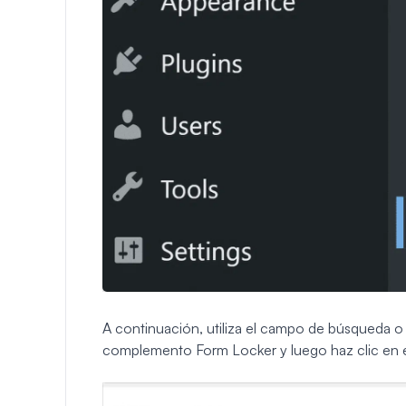
A continuación, utiliza el campo de búsqueda o 
complemento Form Locker y luego haz clic en 