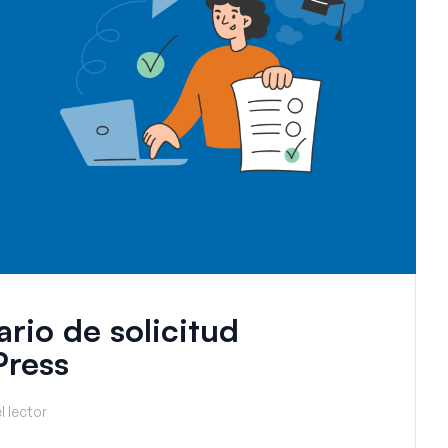
rio de solicitud
Press
l lector