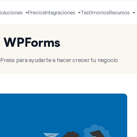
Soluciones
Precios
Integraciones
Testimonios
Recursos
ctivar
Activar
Activar
A
enú
menú
menú
m
e WPForms
Press para ayudarte a hacer crecer tu negocio