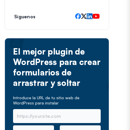
e
c
t
Síguenos
r
ó
n
i
c
El mejor plugin de
o
WordPress para crear
formularios de
arrastrar y soltar
Introduce la URL de tu sitio web de
WordPress para instalar
N
C