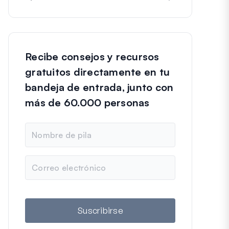
Recibe consejos y recursos
gratuitos directamente en tu
bandeja de entrada, junto con
más de 60.000 personas
N
o
m
b
C
r
o
e
r
r
e
o
Suscribirse
e
l