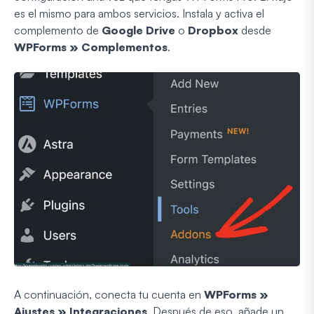
es el mismo para ambos servicios. Instala y activa el
complemento de
Google Drive
o
Dropbox
desde
WPForms » Complementos
.
A continuación, conecta tu cuenta en
WPForms »
Ajustes » Integraciones
. Después de eso, añade un