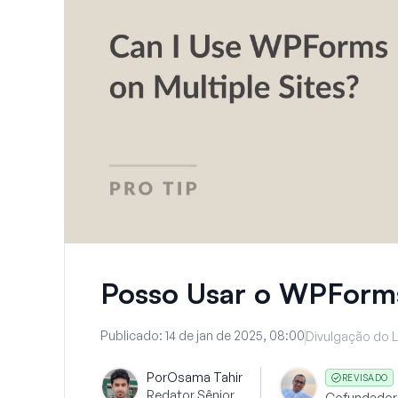
Posso Usar o WPForms
Publicado:
14 de jan de 2025, 08:00
Divulgação do L
Por
Osama Tahir
REVISADO
Redator Sênior
Cofundador