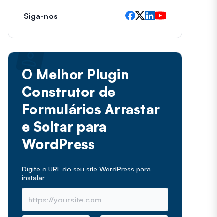
Siga-nos
O Melhor Plugin
Construtor de
Formulários Arrastar
e Soltar para
WordPress
Digite o URL do seu site WordPress para
instalar