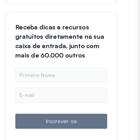
Receba dicas e recursos
gratuitos diretamente na sua
caixa de entrada, junto com
mais de 60.000 outros
N
o
m
e
E
-
m
a
i
l
Inscrever-se