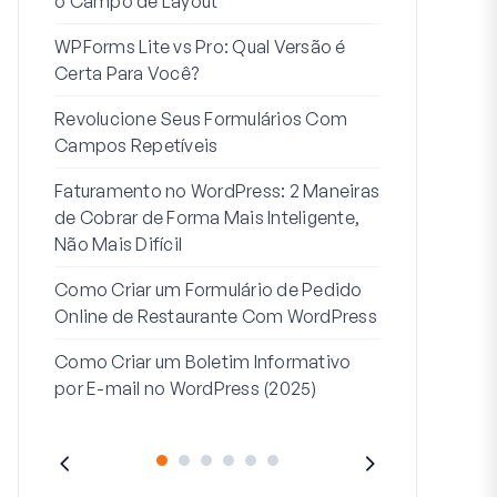
o Campo de Layout
Integração
WPForms Lite vs Pro: Qual Versão é
Conecte Se
Certa Para Você?
7 Melhores 
Revolucione Seus Formulários Com
Formulários
Campos Repetíveis
Como Inicia
Faturamento no WordPress: 2 Maneiras
Fim
de Cobrar de Forma Mais Inteligente,
Como Criar u
Não Mais Difícil
Etapas no W
Como Criar um Formulário de Pedido
Linha de End
Online de Restaurante Com WordPress
Endereço 2:
Como Criar um Boletim Informativo
(+EXEMPLO
por E-mail no WordPress (2025)