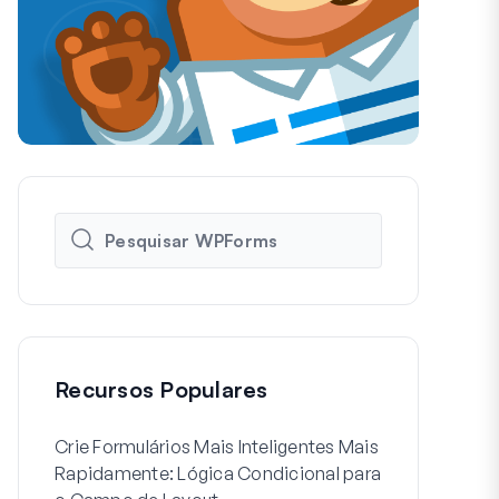
Recursos Populares
Crie Formulários Mais Inteligentes Mais
Como Criar 
Rapidamente: Lógica Condicional para
de Usuário 