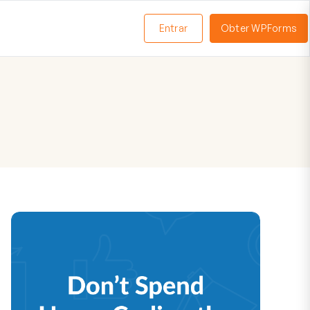
Entrar
Obter WPForms
ternar
enu