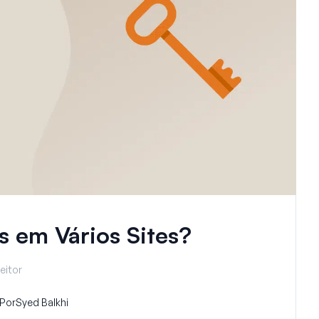
 em Vários Sites?
eitor
Por
Syed Balkhi