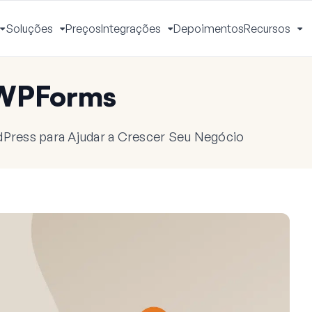
Soluções
Preços
Integrações
Depoimentos
Recursos
Alternar
Alternar
Alternar
Al
Menu
Menu
Menu
M
 WPForms
dPress para Ajudar a Crescer Seu Negócio