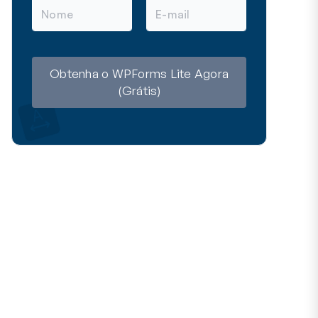
N
E
o
-
m
m
e
a
i
l
Obtenha o WPForms Lite Agora
(Grátis)