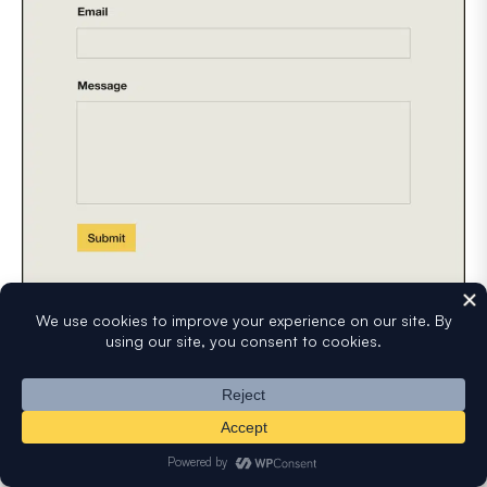
O tema Vintage dá-lhe aquela sensação quente e
nostálgica com um acento amarelo que parece luz do sol
através de janelas antigas. Ótimo para lojas de
antiguidades, marcas retro e todos os hipsters em
recuperação.