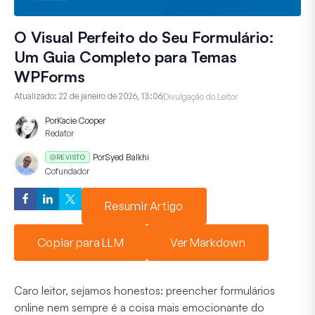
O Visual Perfeito do Seu Formulário:
Um Guia Completo para Temas
WPForms
Atualizado:
22 de janeiro de 2026, 13:06
Divulgação do Leitor
Por
Kacie Cooper
Redator
Por
Syed Balkhi
REVISTO
Cofundador
Resumir Artigo
Copiar para LLM
Ver Markdown
Caro leitor, sejamos honestos: preencher formulários
online nem sempre é a coisa mais emocionante do