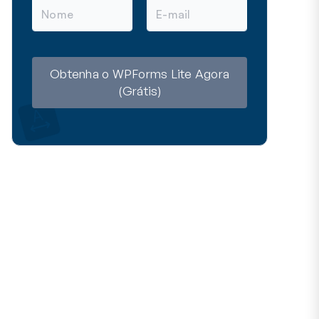
N
E
o
m
m
a
e
i
l
Obtenha o WPForms Lite Agora
(Grátis)