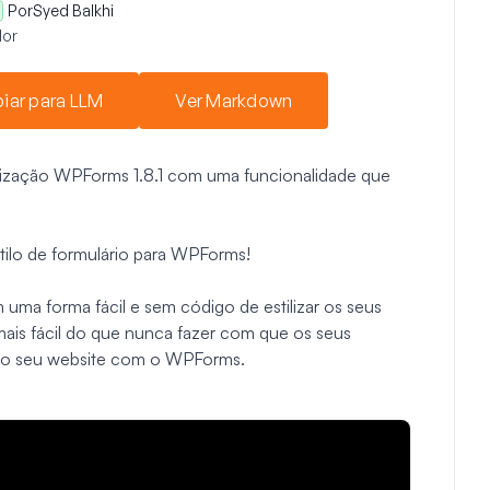
Por
Syed Balkhi
or
iar para LLM
Ver Markdown
lização WPForms 1.8.1 com uma funcionalidade que
tilo de formulário para WPForms!
uma forma fácil e sem código de estilizar os seus
ais fácil do que nunca fazer com que os seus
 do seu website com o WPForms.