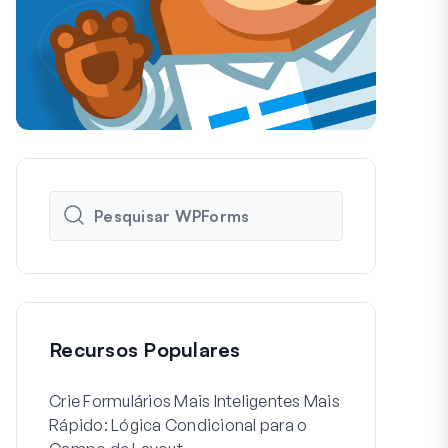
Recursos Populares
Crie Formulários Mais Inteligentes Mais
Como Criar 
Rápido: Lógica Condicional para o
de Registo d