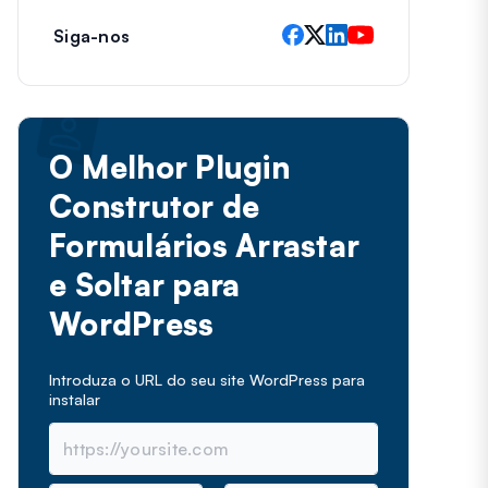
Siga-nos
O Melhor Plugin
Construtor de
Formulários Arrastar
e Soltar para
WordPress
Introduza o URL do seu site WordPress para
instalar