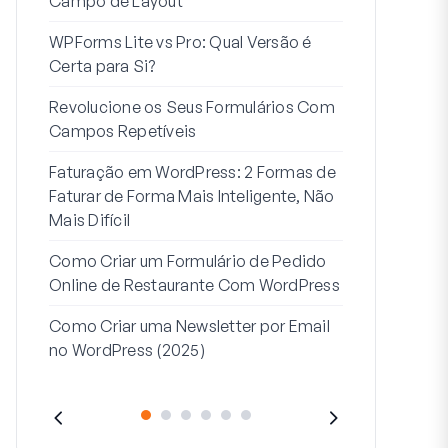
Campo de Layout
Integração
WPForms Lite vs Pro: Qual Versão é
Conecte Se
Certa para Si?
7 Melhores 
Revolucione os Seus Formulários Com
Formulários
Campos Repetíveis
Como Criar u
Faturação em WordPress: 2 Formas de
Como Criar 
Faturar de Forma Mais Inteligente, Não
Passos no W
Mais Difícil
Linha de Mor
Como Criar um Formulário de Pedido
2: Para Que
Online de Restaurante Com WordPress
Como Criar uma Newsletter por Email
no WordPress (2025)