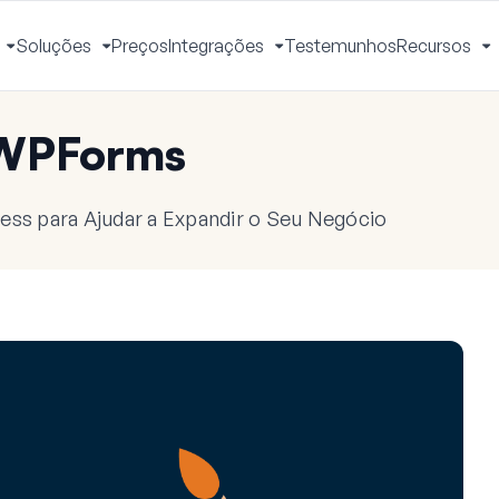
Soluções
Preços
Integrações
Testemunhos
Recursos
Ativar
Ativar
Ativar
A
Menu
Menu
Menu
M
 WPForms
ess para Ajudar a Expandir o Seu Negócio