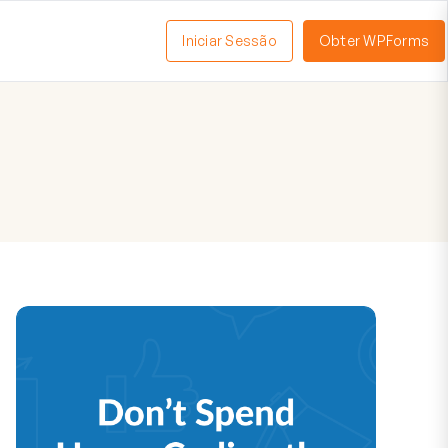
Iniciar Sessão
Obter WPForms
tivar
enu