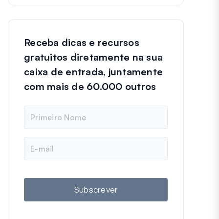
Receba dicas e recursos
gratuitos diretamente na sua
caixa de entrada, juntamente
com mais de 60.000 outros
N
o
m
e
E
m
a
i
l
Subscrever