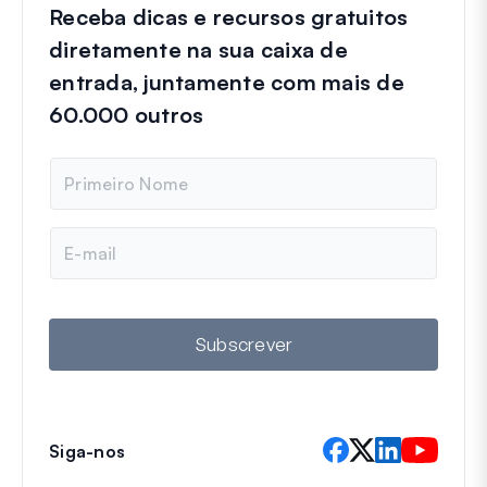
Receba dicas e recursos gratuitos
diretamente na sua caixa de
entrada, juntamente com mais de
60.000 outros
N
o
m
e
E
m
a
i
l
Subscrever
Siga-nos