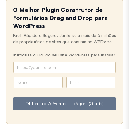
O Melhor Plugin Construtor de
Formulários Drag and Drop para
WordPress
Fácil, Rápido e Seguro. Junte-se a mais de 6 milhões
de proprietários de sites que confiam no WPForms.
Introduza o URL do seu site WordPress para instalar
N
E
o
m
m
a
e
i
Obtenha o WPForms Lite Agora (Grátis)
l