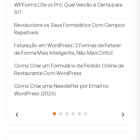
WPForms Lite vs Pro: Qual Versão é Certa para
Int
Si?
Sem
Revolucione os Seus Formulários Com Campos
7 Me
Repetíveis
Lógi
Faturação em WordPress: 2 Formas de Faturar
Como
de Forma Mais Inteligente, Não Mais Difícil
Como
Como Criar um Formulário de Pedido Online de
Word
Restaurante Com WordPress
Linh
Como Criar uma Newsletter por Email no
Que
WordPress (2025)