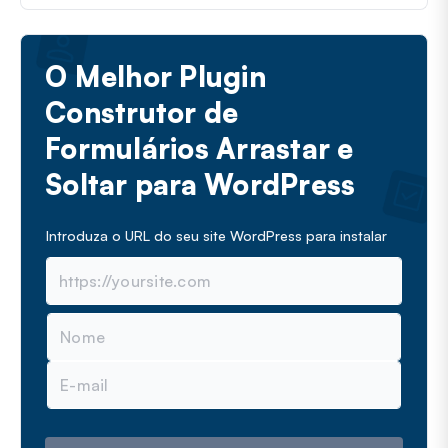
O Melhor Plugin
Construtor de
Formulários Arrastar e
Soltar para WordPress
Introduza o URL do seu site WordPress para instalar
N
o
m
E
e
m
a
i
l