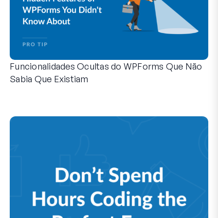
Funcionalidades Ocultas do WPForms Que Não
Sabia Que Existiam
Descubra o poder oculto do WPForms com estas funcionalid
Quer seja um utilizador experiente do WPForms ou esteja a