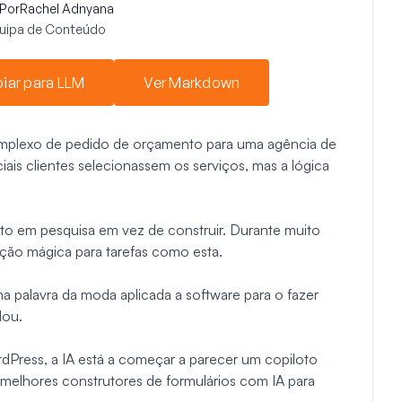
Por
Rachel Adnyana
quipa de Conteúdo
iar para LLM
Ver Markdown
complexo de pedido de orçamento para uma agência de
iais clientes selecionassem os serviços, mas a lógica
sto em pesquisa em vez de construir. Durante muito
ução mágica para tarefas como esta.
 palavra da moda aplicada a software para o fazer
dou.
Press, a IA está a começar a parecer um copiloto
s melhores construtores de formulários com IA para