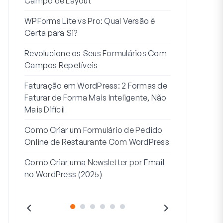
Campo de Layout
Integração
WPForms Lite vs Pro: Qual Versão é
Conecte Se
Certa para Si?
7 Melhores 
Revolucione os Seus Formulários Com
Formulários
Campos Repetíveis
Como Criar u
Faturação em WordPress: 2 Formas de
Como Criar 
Faturar de Forma Mais Inteligente, Não
Passos no W
Mais Difícil
Linha de Mor
Como Criar um Formulário de Pedido
2: Para Que
Online de Restaurante Com WordPress
Como Criar uma Newsletter por Email
no WordPress (2025)