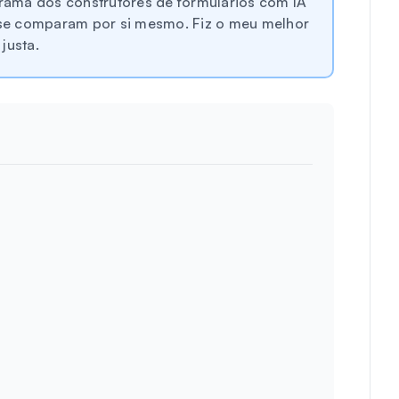
ama dos construtores de formulários com IA
se comparam por si mesmo. Fiz o meu melhor
justa.