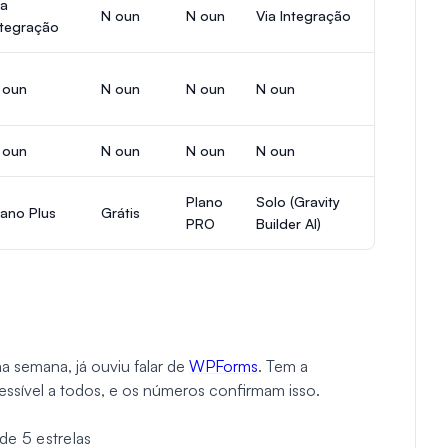
ia
N oun
N oun
Via Integração
ntegração
 oun
N oun
N oun
N oun
 oun
N oun
N oun
N oun
Plano
Solo (Gravity
lano Plus
Grátis
PRO
Builder AI)
 semana, já ouviu falar de
WPForms
. Tem a
essível a todos, e os números confirmam isso.
de 5 estrelas