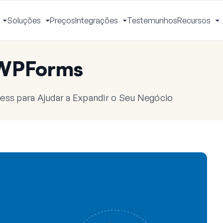
Soluções
Preços
Integrações
Testemunhos
Recursos
Ativar
Ativar
Ativar
A
Menu
Menu
Menu
M
 WPForms
ess para Ajudar a Expandir o Seu Negócio