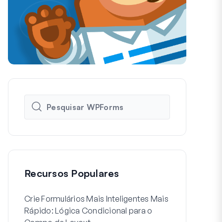
Recursos Populares
Crie Formulários Mais Inteligentes Mais
Como Criar 
Rápido: Lógica Condicional para o
de Registo d