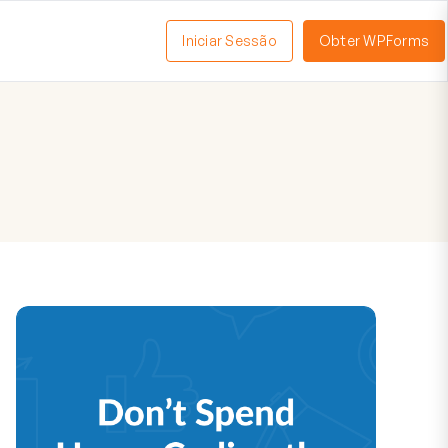
Iniciar Sessão
Obter WPForms
tivar
enu