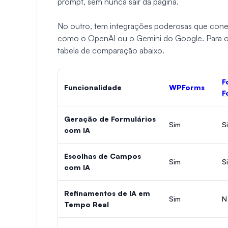
prompt, sem nunca sair da página.
No outro, tem integrações poderosas que conec
como o OpenAI ou o Gemini do Google. Para o a
tabela de comparação abaixo.
F
Funcionalidade
WPForms
F
Geração de Formulários
Sim
S
com IA
Escolhas de Campos
Sim
S
com IA
Refinamentos de IA em
Sim
N
Tempo Real