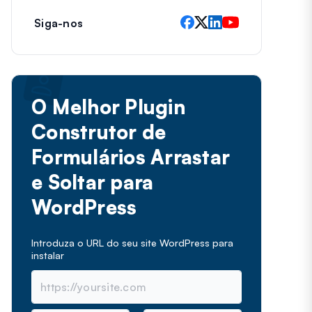
Siga-nos
O Melhor Plugin
Construtor de
Formulários Arrastar
e Soltar para
WordPress
Introduza o URL do seu site WordPress para
instalar