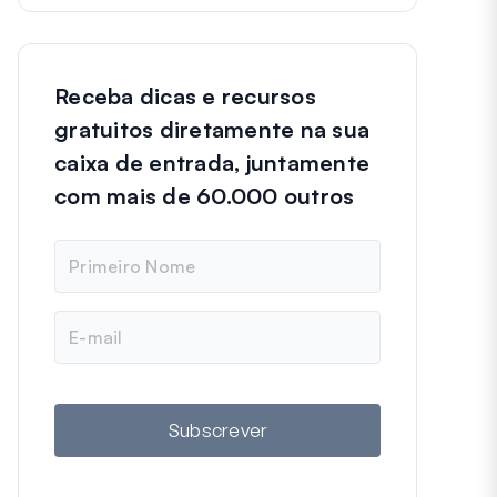
Receba dicas e recursos
gratuitos diretamente na sua
caixa de entrada, juntamente
com mais de 60.000 outros
N
o
m
e
E
m
a
i
l
Subscrever