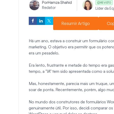
Por
Hamza Shahid
REVISTO
Redator
Líder da E
Resumir Artigo
Cop
Há um ano, estava a construir um formulário 
marketing. O objetivo era permitir que os potenc
era um pesadelo.
Era lento, frustrante e metade do tempo era ga
tempo, a "IA" tem sido apresentada como a sol
Mas, honestamente, parecia mais um truque, uma
soar de ponta. Recentemente, porém, algo mu
No mundo dos construtores de formulários Word
genuinamente útil. Por isso, decidi comparar o
WordPress e ver qual deles se destaca.