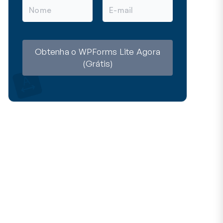
N
E
o
m
m
a
e
i
l
Obtenha o WPForms Lite Agora
(Grátis)