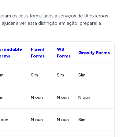
tam os seus formulários a serviços de IA externos
judar a ver essa distinção em ação, preparei a
ormidable
Fluent
WS
Gravity Forms
orms
Forms
Forms
im
Sim
Sim
Sim
im
N oun
N oun
N oun
 oun
N oun
N oun
Sim