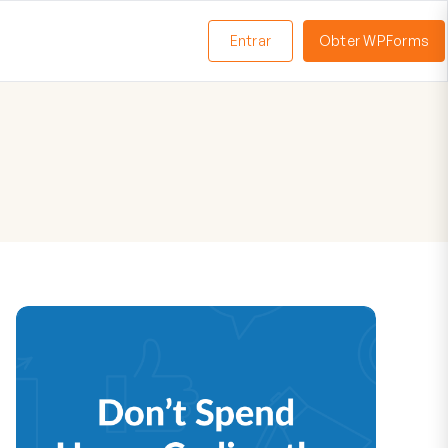
Entrar
Obter WPForms
ternar
enu