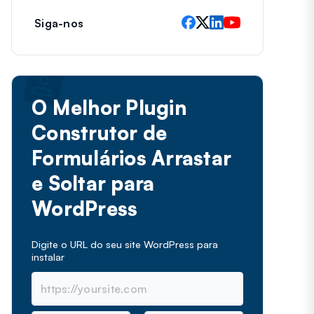
Siga-nos
O Melhor Plugin
Construtor de
Formulários Arrastar
e Soltar para
WordPress
Digite o URL do seu site WordPress para
instalar