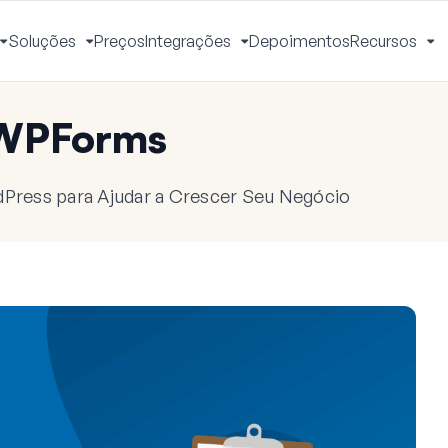
Soluções
Preços
Integrações
Depoimentos
Recursos
Alternar
Alternar
Alternar
Al
Menu
Menu
Menu
M
 WPForms
dPress para Ajudar a Crescer Seu Negócio