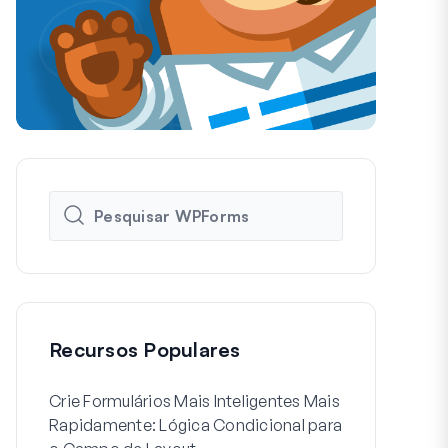
Recursos Populares
Crie Formulários Mais Inteligentes Mais
Como Criar 
Rapidamente: Lógica Condicional para
de Usuário 