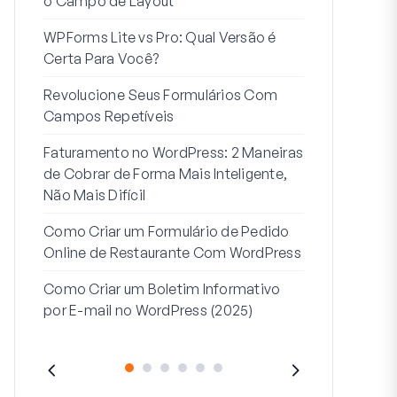
o Campo de Layout
Integração
WPForms Lite vs Pro: Qual Versão é
Conecte Se
Certa Para Você?
7 Melhores 
Revolucione Seus Formulários Com
Formulários
Campos Repetíveis
Como Inicia
Faturamento no WordPress: 2 Maneiras
Fim
de Cobrar de Forma Mais Inteligente,
Como Criar u
Não Mais Difícil
Etapas no W
Como Criar um Formulário de Pedido
Linha de End
Online de Restaurante Com WordPress
Endereço 2:
Como Criar um Boletim Informativo
(+EXEMPLO
por E-mail no WordPress (2025)