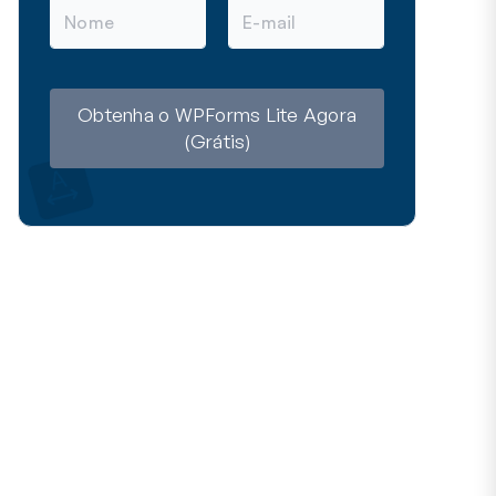
N
E
o
-
m
m
e
a
i
l
Obtenha o WPForms Lite Agora
(Grátis)