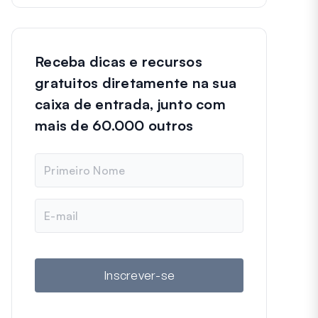
Receba dicas e recursos
gratuitos diretamente na sua
caixa de entrada, junto com
mais de 60.000 outros
N
o
m
e
E
-
m
a
i
l
Inscrever-se