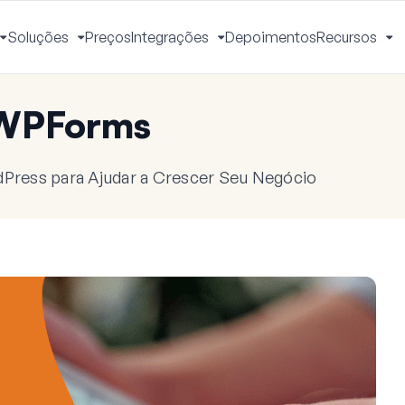
Soluções
Preços
Integrações
Depoimentos
Recursos
Alternar
Alternar
Alternar
Al
Menu
Menu
Menu
M
 WPForms
dPress para Ajudar a Crescer Seu Negócio