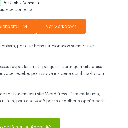
Por
Rachel Adnyana
quipe de Conteúdo
iar para LLM
Ver Markdown
 pensam, por que bons funcionários saem ou se
ssas respostas, mas "pesquisa" abrange muita coisa.
e você recebe, por isso vale a pena combiná-lo com
de realizar em seu site WordPress. Para cada uma,
a usá-la, para que você possa escolher a opção certa
io de Pesquisa Agora! 🙂