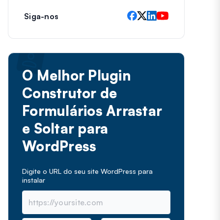
Siga-nos
O Melhor Plugin
Construtor de
Formulários Arrastar
e Soltar para
WordPress
Digite o URL do seu site WordPress para
instalar