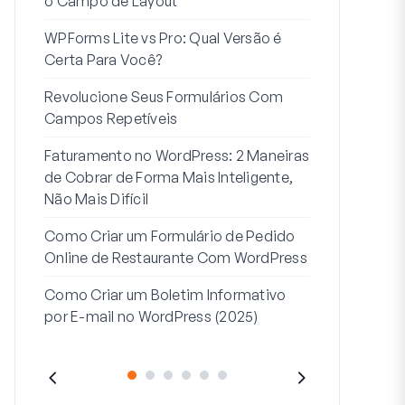
o Campo de Layout
Integração
WPForms Lite vs Pro: Qual Versão é
Conecte Se
Certa Para Você?
7 Melhores 
Revolucione Seus Formulários Com
Formulários
Campos Repetíveis
Como Inicia
Faturamento no WordPress: 2 Maneiras
Fim
de Cobrar de Forma Mais Inteligente,
Como Criar u
Não Mais Difícil
Etapas no W
Como Criar um Formulário de Pedido
Linha de End
Online de Restaurante Com WordPress
Endereço 2:
Como Criar um Boletim Informativo
(+EXEMPLO
por E-mail no WordPress (2025)