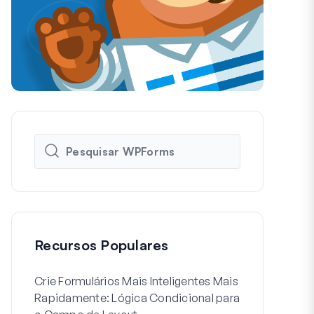
Recursos Populares
Crie Formulários Mais Inteligentes Mais
Como Criar 
Rapidamente: Lógica Condicional para
de Usuário 