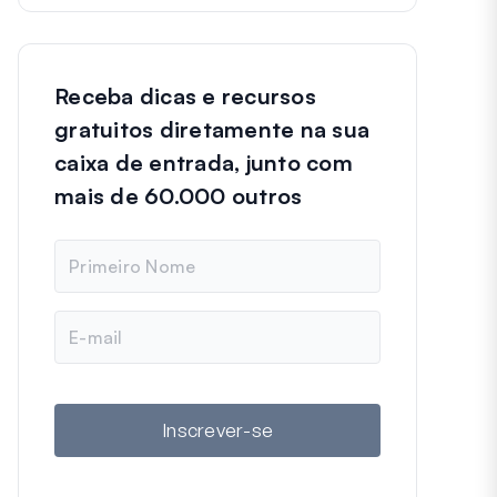
Receba dicas e recursos
gratuitos diretamente na sua
caixa de entrada, junto com
mais de 60.000 outros
N
o
m
e
E
-
m
a
i
l
Inscrever-se