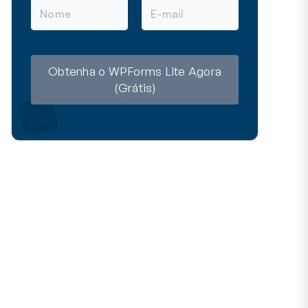
N
E
o
-
m
m
e
a
i
l
Obtenha o WPForms Lite Agora
(Grátis)