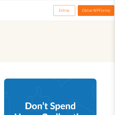
Entrar
Obter WPForms
ternar
enu