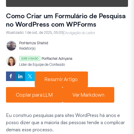
Como Criar um Formulário de Pesquisa
no WordPress com WPForms
Atualizado:
1 de out. de 2025, 05:05
Divulgação do Leitor
Por
Hamza Shahid
Redator(a)
Por
Rachel Adnyana
REVISADO
Líder de Equipe de Conteúdo
Resumir Artigo
Copiar para LLM
Ver Markdown
Eu construo pesquisas para sites WordPress há anos e
posso dizer que a maioria das pessoas tende a complicar
demais esse processo.