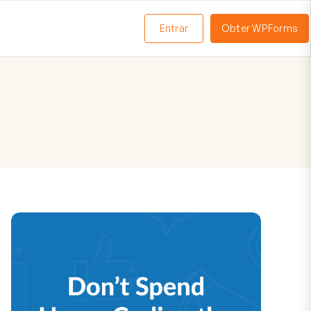
Entrar
Obter WPForms
ternar
enu