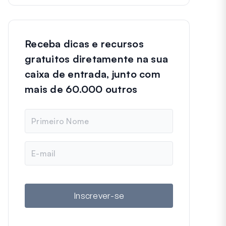
Receba dicas e recursos
gratuitos diretamente na sua
caixa de entrada, junto com
mais de 60.000 outros
N
o
m
e
E
-
m
a
i
l
Inscrever-se