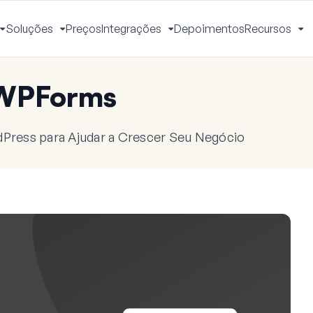
Soluções
Preços
Integrações
Depoimentos
Recursos
Alternar
Alternar
Alternar
Al
Menu
Menu
Menu
M
 WPForms
dPress para Ajudar a Crescer Seu Negócio