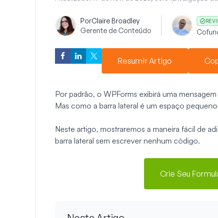
Por
Claire Broadley
REV
Gerente de Conteúdo
Cofun
Resumir Artigo
Cop
Por padrão, o WPForms exibirá uma mensagem d
Mas como a barra lateral é um espaço pequeno
Neste artigo, mostraremos a maneira fácil de a
barra lateral sem escrever nenhum código.
Crie Seu Formu
Neste Artigo