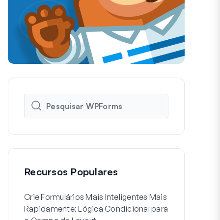
Recursos Populares
Crie Formulários Mais Inteligentes Mais
Como Criar 
Rapidamente: Lógica Condicional para
de Usuário 