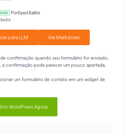
Por
Syed Balkhi
ISADO
dador
iar para LLM
Ver Markdown
e confirmação quando seu formulário for enviado.
, a confirmação pode parecer um pouco apertada.
dicionar um formulário de contato em um widget de
lário WordPress Agora