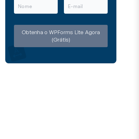
N
E
o
-
m
m
e
a
i
l
Obtenha o WPForms Lite Agora
(Grátis)