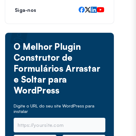
Siga-nos
O Melhor Plugin
Construtor de
Formulários Arrastar
e Soltar para
WordPress
Digite o URL do seu site WordPress para
instalar