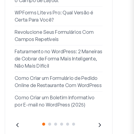
o Campo de Layout
Integração
WPForms Lite vs Pro: Qual Versão é
Conecte Se
Certa Para Você?
7 Melhores 
Revolucione Seus Formulários Com
Formulários
Campos Repetíveis
Como Inicia
Faturamento no WordPress: 2 Maneiras
Fim
de Cobrar de Forma Mais Inteligente,
Como Criar u
Não Mais Difícil
Etapas no W
Como Criar um Formulário de Pedido
Linha de End
Online de Restaurante Com WordPress
Endereço 2:
Como Criar um Boletim Informativo
(+EXEMPLO
por E-mail no WordPress (2025)