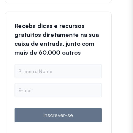
Receba dicas e recursos
gratuitos diretamente na sua
caixa de entrada, junto com
mais de 60.000 outros
N
o
m
e
E
-
m
a
i
l
Inscrever-se