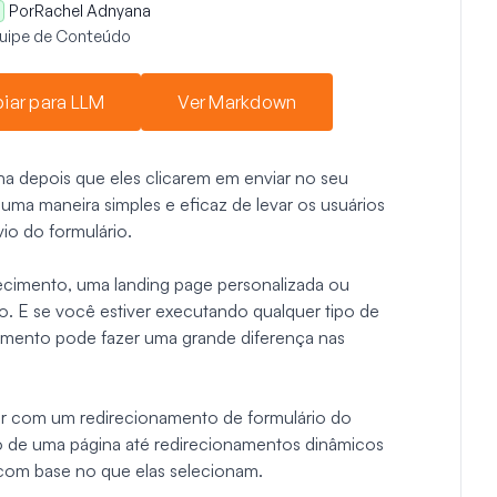
Por
Rachel Adnyana
quipe de Conteúdo
iar para LLM
Ver Markdown
ina depois que eles clicarem em enviar no seu
ma maneira simples e eficaz de levar os usuários
io do formulário.
ecimento, uma landing page personalizada ou
do. E se você estiver executando qualquer tipo de
amento pode fazer uma grande diferença nas
idar com um redirecionamento de formulário do
 de uma página até redirecionamentos dinâmicos
 com base no que elas selecionam.