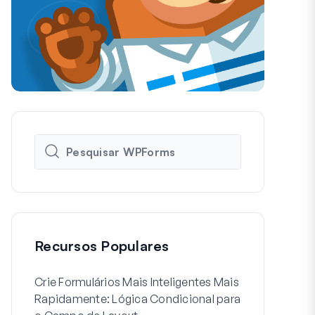
Recursos Populares
Crie Formulários Mais Inteligentes Mais
Como Criar 
Rapidamente: Lógica Condicional para
de Usuário 