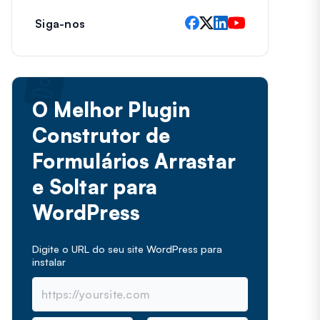
Siga-nos
O Melhor Plugin
Construtor de
Formulários Arrastar
e Soltar para
WordPress
Digite o URL do seu site WordPress para
instalar