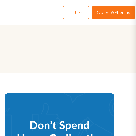
Entrar
Obter WPForms
ternar
enu