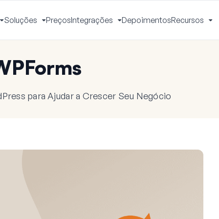
Soluções
Preços
Integrações
Depoimentos
Recursos
Alternar
Alternar
Alternar
Al
Menu
Menu
Menu
M
 WPForms
dPress para Ajudar a Crescer Seu Negócio