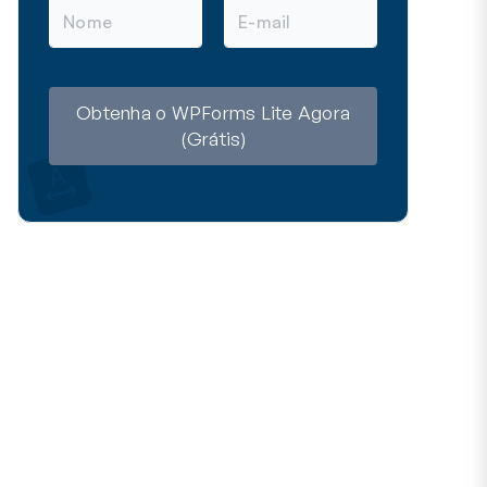
N
E
o
-
m
m
e
a
i
l
Obtenha o WPForms Lite Agora
(Grátis)