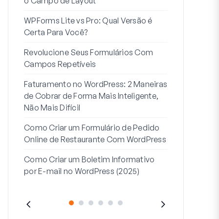
o Campo de Layout
Integração
WPForms Lite vs Pro: Qual Versão é
Conecte Se
Certa Para Você?
7 Melhores 
Revolucione Seus Formulários Com
Formulários
Campos Repetíveis
Como Inicia
Faturamento no WordPress: 2 Maneiras
Fim
de Cobrar de Forma Mais Inteligente,
Como Criar u
Não Mais Difícil
Etapas no W
Como Criar um Formulário de Pedido
Linha de End
Online de Restaurante Com WordPress
Endereço 2:
Como Criar um Boletim Informativo
(+EXEMPLO
por E-mail no WordPress (2025)