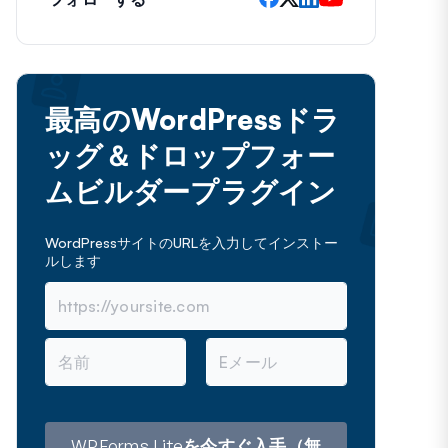
最高のWordPressドラ
ッグ＆ドロップフォー
ムビルダープラグイン
WordPressサイトのURLを入力してインストー
ルします
名
メ
前
ー
ル
ア
ド
レ
WPForms Liteを今すぐ入手（無