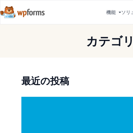
機能
ソリ
メ
ニ
ュ
カテゴ
ー
を
切
り
替
え
最近の投稿
る