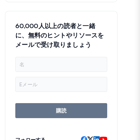
60,000人以上の読者と一緒
に、無料のヒントやリソースを
メールで受け取りましょう
名
前
メ
ー
ル
ア
ド
レ
購読
ス
フォローする