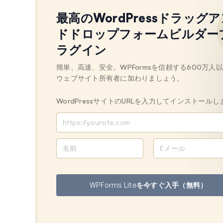
最高のWordPressドラッグ
ドドロップフォームビルダー
ラグイン
簡単、高速、安全。WPFormsを信頼する600万人
ウェブサイト所有者に加わりましょう。
WordPressサイトのURLを入力してインストールし
名
メ
前
ー
ル
ア
WPForms Liteを今すぐ入手（無料）
ド
レ
ス