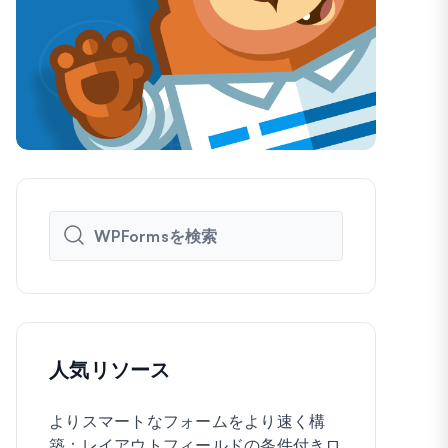
人気リソース
よりスマートなフォームをより速く構
WordPre
築：レイアウトフィールドの条件付きロ
に作成する