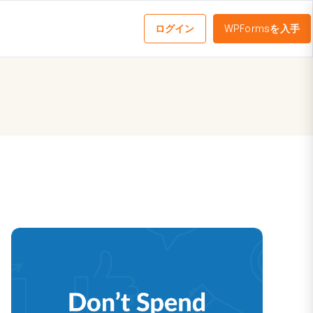
ログイン
WPFormsを入手
メ
ニ
ュ
ー
を
切
り
替
え
る