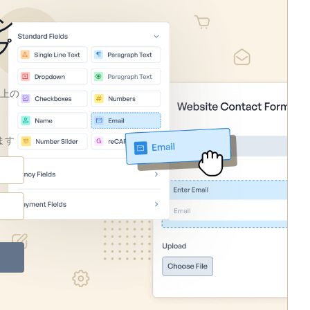
アン
プ
以上の
ます