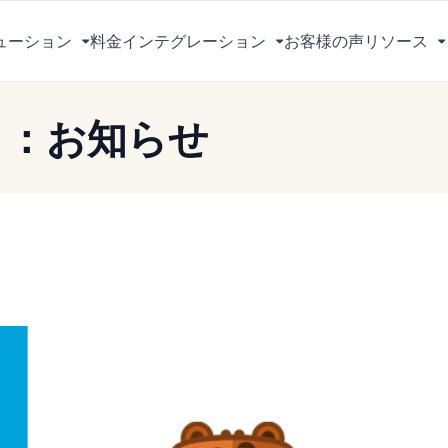
ューション
料金
インテグレーション
お客様の声
リソース
メ
メ
ニ
ニ
ュ
ュ
リ：お知らせ
ー
ー
を
を
切
切
り
り
替
替
え
え
る
る