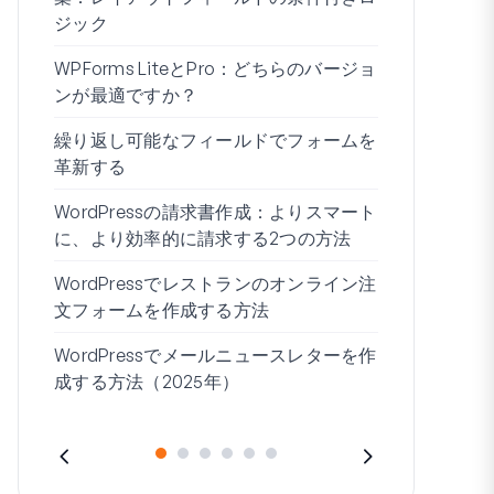
ジック
WPForms 
WPForms LiteとPro：どちらのバージョ
ドなしで接
ンが最適ですか？
条件付きロ
繰り返し可能なフィールドでフォームを
ムビルダー7
革新する
ブログの始
WordPressの請求書作成：よりスマート
WordPre
に、より効率的に請求する2つの方法
作成する方
WordPressでレストランのオンライン注
住所1と住所
文フォームを作成する方法
WordPressでメールニュースレターを作
成する方法（2025年）