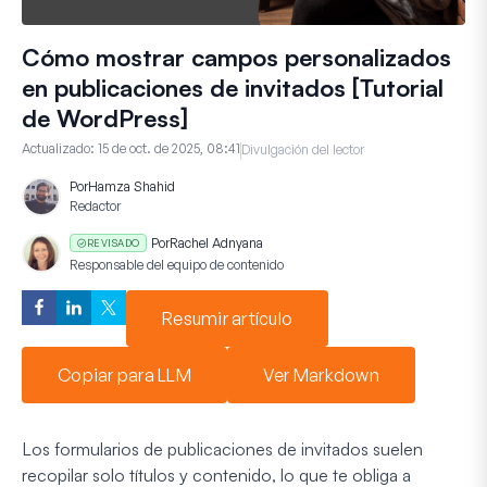
Cómo mostrar campos personalizados
en publicaciones de invitados [Tutorial
de WordPress]
Actualizado:
15 de oct. de 2025, 08:41
Divulgación del lector
Por
Hamza Shahid
Redactor
Por
Rachel Adnyana
REVISADO
Responsable del equipo de contenido
Resumir artículo
Copiar para LLM
Ver Markdown
Los formularios de publicaciones de invitados suelen
recopilar solo títulos y contenido, lo que te obliga a