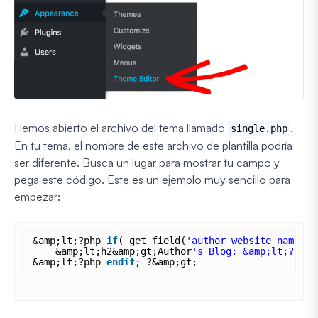
Hemos abierto el archivo del tema llamado
.
single.php
En tu tema, el nombre de este archivo de plantilla podría
ser diferente. Busca un lugar para mostrar tu campo y
pega este código. Este es un ejemplo muy sencillo para
empezar:
&amp;lt;?php 
if
( get_field(
'author_website_name'
) 
&amp;lt;h2&amp;gt;Author
's Blog: &amp;lt;?php 
&amp;lt;?php 
endif
; ?&amp;gt;