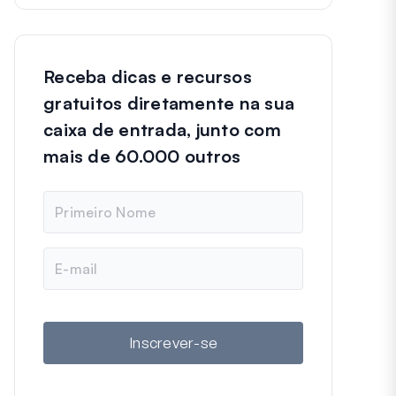
Receba dicas e recursos
gratuitos diretamente na sua
caixa de entrada, junto com
mais de 60.000 outros
N
o
m
e
E
-
m
a
i
l
Inscrever-se