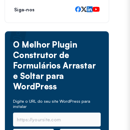
Siga-nos
O Melhor Plugin
Construtor de
Formulários Arrastar
e Soltar para
WordPress
Digite o URL do seu site WordPress para
instalar