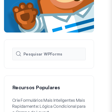
Recursos Populares
Crie Formulários Mais Inteligentes Mais
Como Criar 
Rapidamente: Lógica Condicional para
de Usuário 