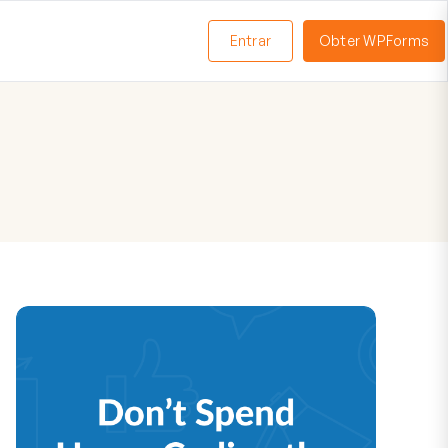
Entrar
Obter WPForms
ternar
enu