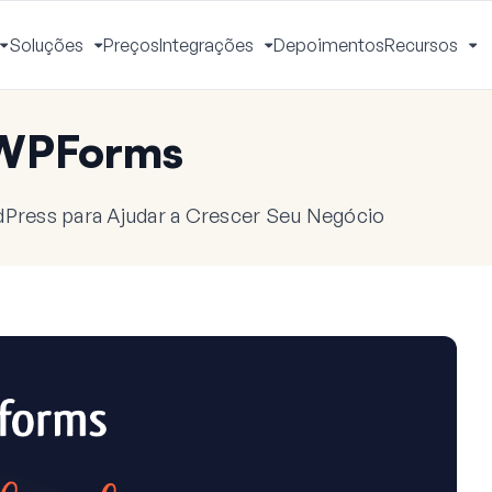
Soluções
Preços
Integrações
Depoimentos
Recursos
Alternar
Alternar
Alternar
Al
Menu
Menu
Menu
M
 WPForms
dPress para Ajudar a Crescer Seu Negócio