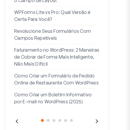
o Campo de Layout
Integração
WPForms Lite vs Pro: Qual Versão é
Conecte Se
Certa Para Você?
7 Melhores 
Revolucione Seus Formulários Com
Formulários
Campos Repetíveis
Como Inicia
Faturamento no WordPress: 2 Maneiras
Fim
de Cobrar de Forma Mais Inteligente,
Como Criar u
Não Mais Difícil
Etapas no W
Como Criar um Formulário de Pedido
Linha de End
Online de Restaurante Com WordPress
Endereço 2:
Como Criar um Boletim Informativo
(+EXEMPLO
por E-mail no WordPress (2025)