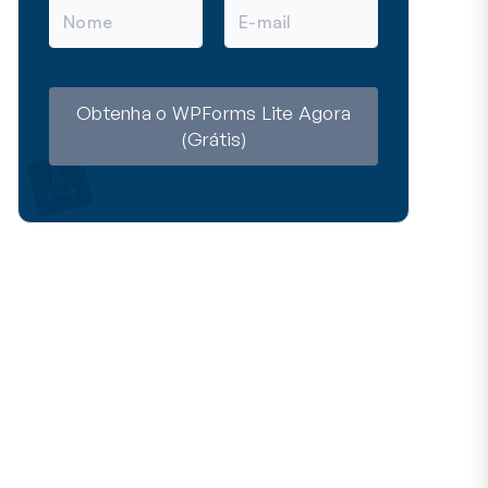
N
E
o
-
m
m
e
a
i
l
Obtenha o WPForms Lite Agora
(Grátis)