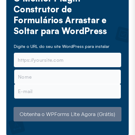
Construtor de
Formulários Arrastar e
Soltar para WordPress
Digite o URL do seu site WordPress para instalar
N
o
m
E
e
-
m
a
i
l
Obtenha o WPForms Lite Agora (Grátis)