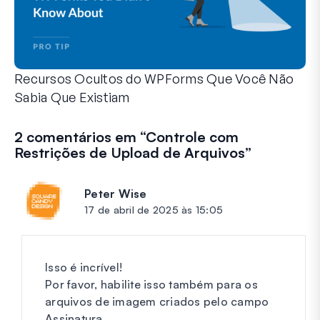
Recursos Ocultos do WPForms Que Você Não
Sabia Que Existiam
Descubra o poder oculto do WPForms com esses recursos me
Seja você um usuário experiente do WPForms ou apenas com
2 comentários em “
Controle com
Restrições de Upload de Arquivos
”
Peter Wise
diz:
17 de abril de 2025 às 15:05
Isso é incrível!
Por favor, habilite isso também para os
arquivos de imagem criados pelo campo
Assinatura.