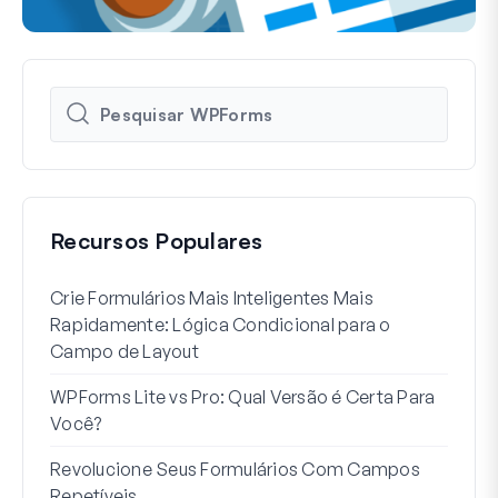
Recursos Populares
Crie Formulários Mais Inteligentes Mais
Como
Rapidamente: Lógica Condicional para o
Usuá
Campo de Layout
Int
WPForms Lite vs Pro: Qual Versão é Certa Para
Sem
Você?
7 Me
Revolucione Seus Formulários Com Campos
Lógi
Repetíveis