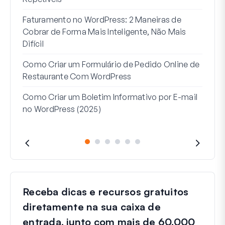
Como
Faturamento no WordPress: 2 Maneiras de
Como
Cobrar de Forma Mais Inteligente, Não Mais
no W
Difícil
Linh
Como Criar um Formulário de Pedido Online de
Par
Restaurante Com WordPress
Como Criar um Boletim Informativo por E-mail
no WordPress (2025)
Receba dicas e recursos gratuitos
diretamente na sua caixa de
entrada, junto com mais de 60.000