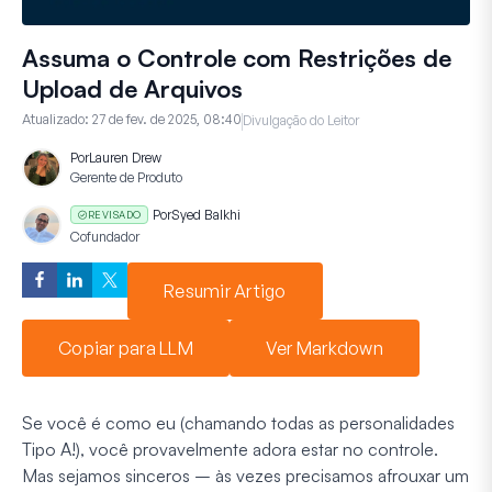
Assuma o Controle com Restrições de
Upload de Arquivos
Atualizado:
27 de fev. de 2025, 08:40
Divulgação do Leitor
Por
Lauren Drew
Gerente de Produto
Por
Syed Balkhi
REVISADO
Cofundador
Resumir Artigo
Copiar para LLM
Ver Markdown
Se você é como eu (chamando todas as personalidades
Tipo A!), você provavelmente adora estar no controle.
Mas sejamos sinceros – às vezes precisamos afrouxar um