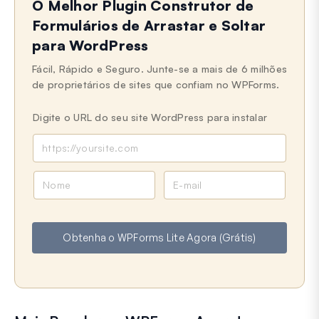
O Melhor Plugin Construtor de
Formulários de Arrastar e Soltar
para WordPress
Fácil, Rápido e Seguro. Junte-se a mais de 6 milhões
de proprietários de sites que confiam no WPForms.
Digite o URL do seu site WordPress para instalar
N
E
o
-
m
m
e
a
Obtenha o WPForms Lite Agora (Grátis)
i
l