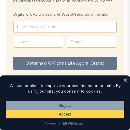
de proprietários de sites que confiam no WPForms.
Digite o URL do seu site WordPress para instalar
N
E
o
-
m
m
e
a
Obtenha o WPForms Lite Agora (Grátis)
i
l
Mais Popular no WPForms Agora!