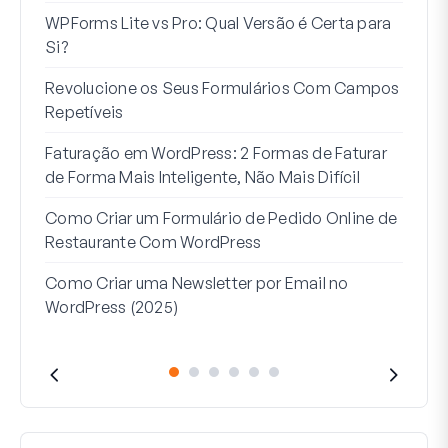
WPForms Lite vs Pro: Qual Versão é Certa para
Int
Si?
Sem
Revolucione os Seus Formulários Com Campos
7 Me
Repetíveis
Lógi
Faturação em WordPress: 2 Formas de Faturar
Como
de Forma Mais Inteligente, Não Mais Difícil
Como
Como Criar um Formulário de Pedido Online de
Word
Restaurante Com WordPress
Linh
Como Criar uma Newsletter por Email no
Que
WordPress (2025)