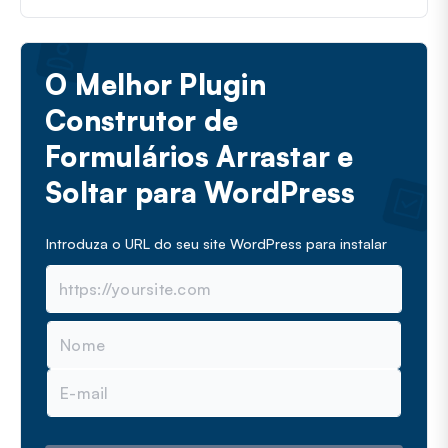
O Melhor Plugin
Construtor de
Formulários Arrastar e
Soltar para WordPress
Introduza o URL do seu site WordPress para instalar
N
o
m
E
e
m
a
i