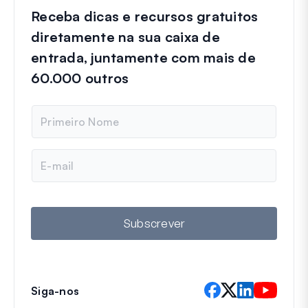
Receba dicas e recursos gratuitos
diretamente na sua caixa de
entrada, juntamente com mais de
60.000 outros
N
o
m
e
E
m
a
i
l
Subscrever
Siga-nos