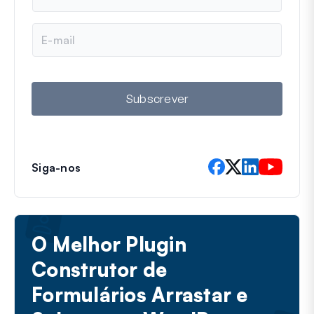
m
e
E
m
a
i
l
Subscrever
Siga-nos
O Melhor Plugin
Construtor de
Formulários Arrastar e