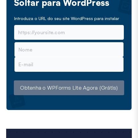
Soltar para WordPress
Introduza o URL do seu site WordPress para instalar
N
o
m
E
e
m
a
i
l
Obtenha o WPForms Lite Agora (Grátis)