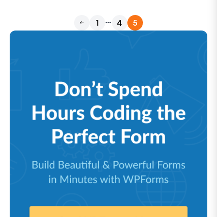
…
1
4
5
Anterior