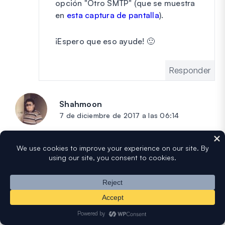
opción "Otro SMTP" (que se muestra
en
esta captura de pantalla
).
¡Espero que eso ayude! 🙂
Responder
Shahmoon
dice:
7 de diciembre de 2017 a las 06:14
Hola,
¿Este plugin todavía funciona con
zoho.com/mail?
Responder