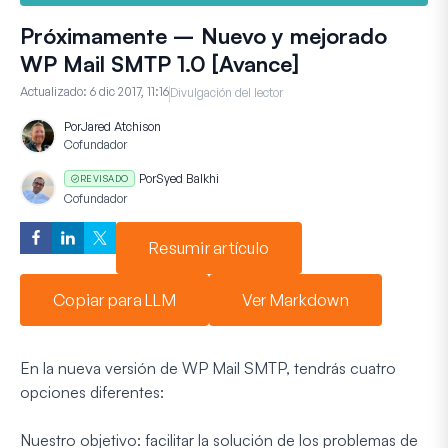
Próximamente – Nuevo y mejorado
WP Mail SMTP 1.0 [Avance]
Actualizado:
6 dic 2017, 11:16
Divulgación del lector
Por
Jared Atchison
Cofundador
Por
Syed Balkhi
REVISADO
Cofundador
Resumir artículo
Copiar para LLM
Ver Markdown
En la nueva versión de WP Mail SMTP, tendrás cuatro
opciones diferentes:
Nuestro objetivo: facilitar la solución de los problemas de