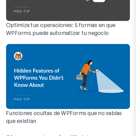
Optimiza tus operaciones: 5 formas en que
WPForms puede automatizar tu negocio
WPForms puede ayudarte a eliminar los pasos manuales que 
Funciones ocultas de WPForms que no sabías
que existían
Descubre el poder oculto de WPForms con estas funciones m
Tanto si eres un usuario experimentado de WPForms como si