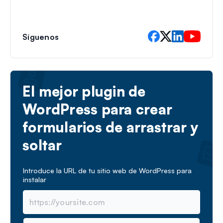
l
e
c
t
Síguenos
r
ó
n
i
c
El mejor plugin de
o
WordPress para crear
formularios de arrastrar y
soltar
Introduce la URL de tu sitio web de WordPress para
instalar
N