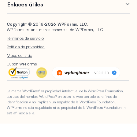
Formularios
Generación de PDF
Enlaces útiles
Hojas de cálculo de Google
Brevo
conversacionales
Envíos de publicaciones
Salesforce
Stripe
Páginas de destino de
Soporte
WPConsent
Formularios de firma
formularios
HubSpot
PayPal
Copyright © 2016-2026 WPForms, LLC.
Documentación
Universally
Protección contra spam
Gestión de entradas
WPForms es una marca comercial de WPForms, LLC.
Google Drive
Square
Planes y precios
Formularios de WordPress
Encuestas y sondeos
Abandono de formularios
Términos de servicio
para organizaciones sin
Alojamiento de WordPress
Registro de usuarios
ánimo de lucro
Notificaciones de
Política de privacidad
WPBeginner
Formularios
Cuestionarios
Mapa del sitio
WP Mail SMTP
Cargas de archivos
IA de WPForms
Cupón WPForms
Formularios de Cálculo
Formularios de
Geolocalización
La marca WordPress® es propiedad intelectual de la WordPress Foundation.
Los usos del nombre WordPress® en este sitio web son solo para fines de
identificación y no implican un respaldo de la WordPress Foundation.
WPForms no está respaldado ni es propiedad de la WordPress Foundation, ni
está afiliado a ella.