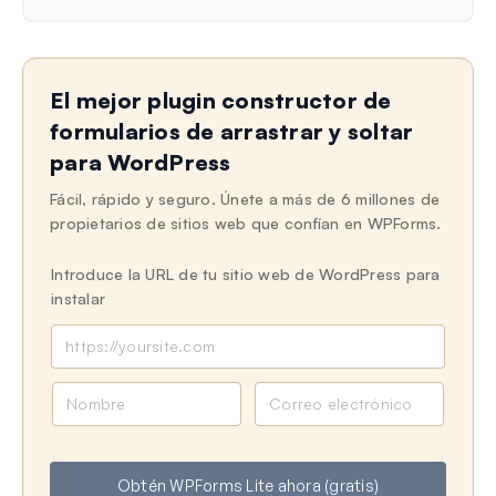
El mejor plugin constructor de
formularios de arrastrar y soltar
para WordPress
Fácil, rápido y seguro. Únete a más de 6 millones de
propietarios de sitios web que confían en WPForms.
Introduce la URL de tu sitio web de WordPress para
instalar
N
C
o
o
m
r
b
r
Obtén WPForms Lite ahora (gratis)
r
e