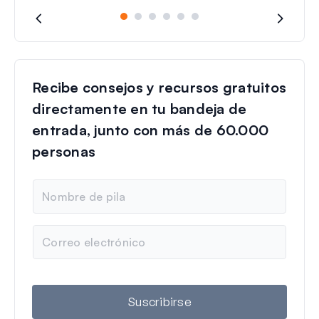
Recibe consejos y recursos gratuitos
directamente en tu bandeja de
entrada, junto con más de 60.000
personas
N
o
m
b
C
r
o
e
r
r
e
o
Suscribirse
e