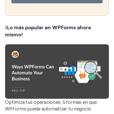
e
o
e
l
e
¡Lo más popular en WPForms ahora
c
t
mismo!
r
ó
n
i
c
o
Optimiza tus operaciones: 5 formas en que
WPForms puede automatizar tu negocio