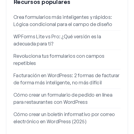
Recursos populares
Crea formularios más inteligentes y rápidos:
Cómo
Lógica condicional para el campo de diseño
regi
WPForms Lite vs Pro: ¿Qué versión es la
Int
adecuada para ti?
Cone
Revoluciona tus formularios con campos
Los 
repetibles
lógi
Facturación en WordPress: 2 formas de facturar
Cómo
de forma más inteligente, no más difícil
Cómo
Cómo crear un formulario de pedido en línea
Word
para restaurantes con WordPress
Líne
Cómo crear un boletín informativo por correo
Para
electrónico en WordPress (2025)