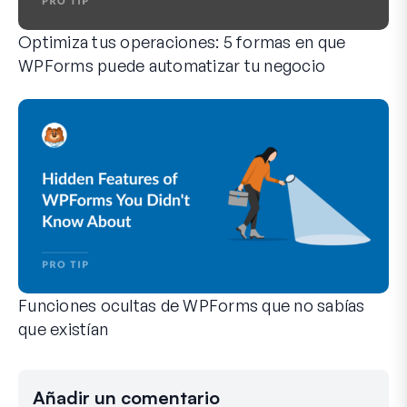
Optimiza tus operaciones: 5 formas en que
WPForms puede automatizar tu negocio
WPForms puede ayudarte a eliminar los pasos manuales que 
Funciones ocultas de WPForms que no sabías
que existían
Descubre el poder oculto de WPForms con estas funciones m
Tanto si eres un usuario experimentado de WPForms como si
Añadir un comentario