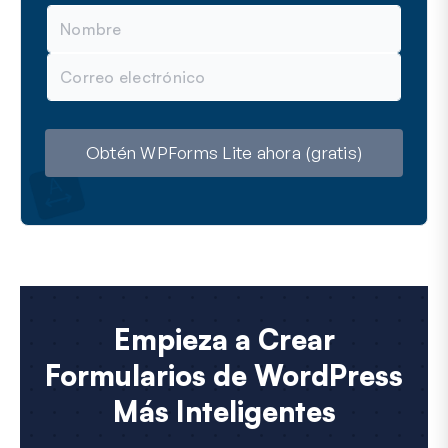
N
o
m
C
b
o
r
r
e
r
e
o
Obtén WPForms Lite ahora (gratis)
e
l
e
c
t
r
ó
n
i
c
Empieza a Crear
o
Formularios de WordPress
Más Inteligentes