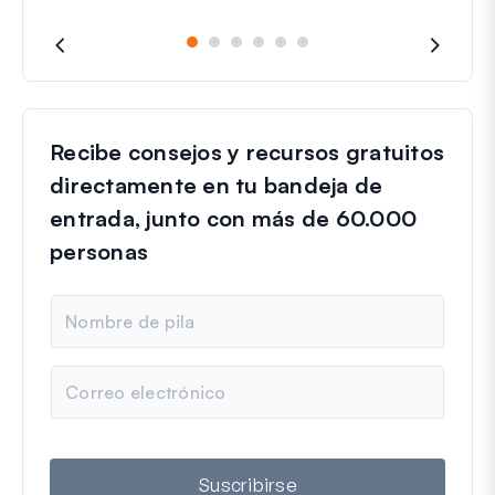
Recibe consejos y recursos gratuitos
directamente en tu bandeja de
entrada, junto con más de 60.000
personas
N
o
m
b
C
r
o
e
r
r
e
o
Suscribirse