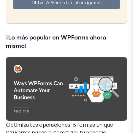
Obtén WPForms Lite ahora (gratis)
r
e
e
o
e
l
e
¡Lo más popular en WPForms ahora
c
t
mismo!
r
ó
n
i
c
o
Optimiza tus operaciones: 5 formas en que
WPForms puede automatizar tu negocio