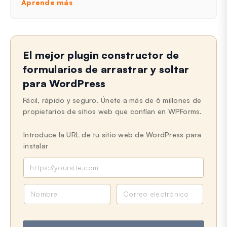
Aprende más
El mejor plugin constructor de
formularios de arrastrar y soltar
para WordPress
Fácil, rápido y seguro. Únete a más de 6 millones de
propietarios de sitios web que confían en WPForms.
Introduce la URL de tu sitio web de WordPress para
instalar
N
C
o
o
m
r
b
r