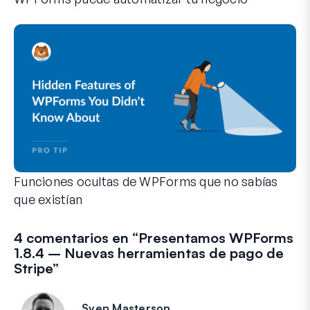
WPForms puede ayudarte a eliminar los pasos manuales que 
Funciones ocultas de WPForms que no sabías
que existían
Descubre el poder oculto de WPForms con estas funciones m
Tanto si eres un usuario experimentado de WPForms como si
4 comentarios en “
Presentamos WPForms
1.8.4 – Nuevas herramientas de pago de
Stripe
”
Sven Masterson
dice: