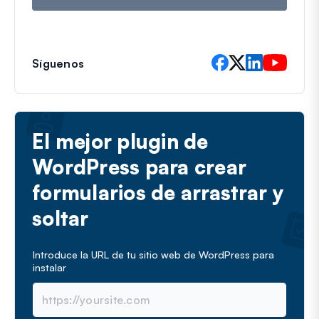
e
l
e
c
t
Síguenos
r
ó
n
i
c
El mejor plugin de
o
WordPress para crear
formularios de arrastrar y
soltar
Introduce la URL de tu sitio web de WordPress para
instalar