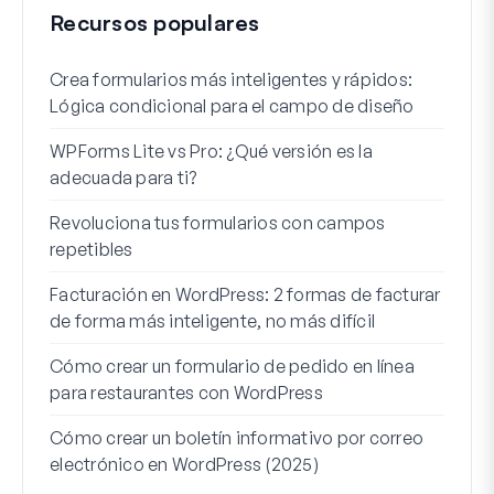
Recursos populares
Crea formularios más inteligentes y rápidos:
Cómo
Lógica condicional para el campo de diseño
regi
WPForms Lite vs Pro: ¿Qué versión es la
Int
adecuada para ti?
Cone
Revoluciona tus formularios con campos
Los 
repetibles
lógi
Facturación en WordPress: 2 formas de facturar
Cómo
de forma más inteligente, no más difícil
Cómo
Cómo crear un formulario de pedido en línea
Word
para restaurantes con WordPress
Líne
Cómo crear un boletín informativo por correo
Para
electrónico en WordPress (2025)