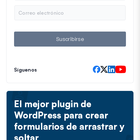
b
C
r
o
e
r
r
e
o
Suscribirse
e
l
e
c
t
Síguenos
r
ó
n
i
c
El mejor plugin de
o
WordPress para crear
formularios de arrastrar y
soltar