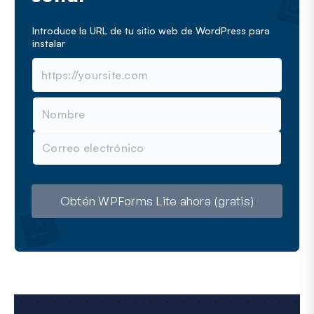
Introduce la URL de tu sitio web de WordPress para
instalar
N
o
m
C
b
o
r
r
e
r
e
o
Obtén WPForms Lite ahora (gratis)
e
l
e
c
t
r
ó
n
i