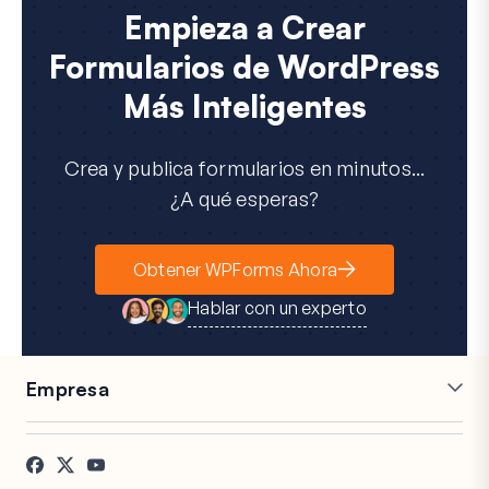
c
Empieza a Crear
o
Formularios de WordPress
Más Inteligentes
Crea y publica formularios en minutos...
¿A qué esperas?
Obtener WPForms Ahora
Hablar con un experto
Empresa
Carreras
Afiliados
Testimonios
Blog