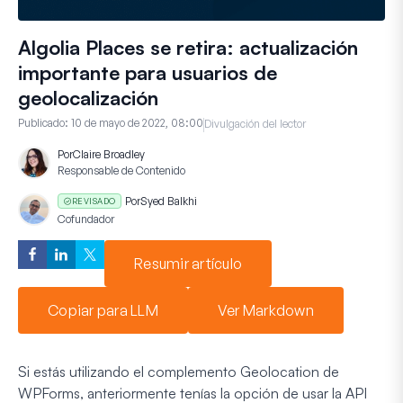
Algolia Places se retira: actualización
importante para usuarios de
geolocalización
Publicado:
10 de mayo de 2022, 08:00
Divulgación del lector
Por
Claire Broadley
Responsable de Contenido
Por
Syed Balkhi
REVISADO
Cofundador
Resumir artículo
Copiar para LLM
Ver Markdown
Si estás utilizando el complemento Geolocation de
WPForms, anteriormente tenías la opción de usar la API