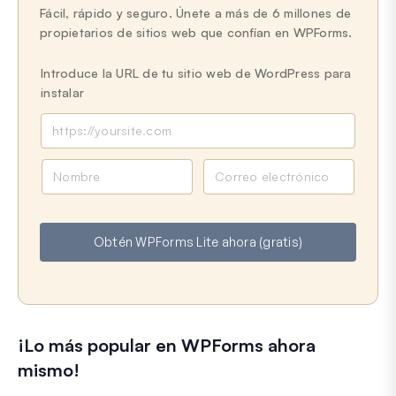
Fácil, rápido y seguro. Únete a más de 6 millones de
propietarios de sitios web que confían en WPForms.
Introduce la URL de tu sitio web de WordPress para
instalar
N
C
o
o
m
r
b
r
Obtén WPForms Lite ahora (gratis)
r
e
e
o
e
l
e
¡Lo más popular en WPForms ahora
c
t
mismo!
r