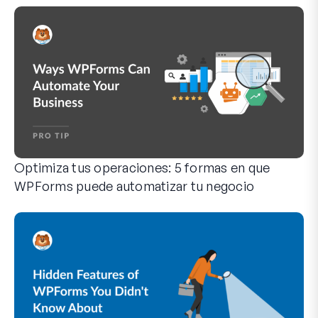
ó
n
i
c
o
Optimiza tus operaciones: 5 formas en que
WPForms puede automatizar tu negocio
WPForms puede ayudarte a eliminar los pasos manuales que 