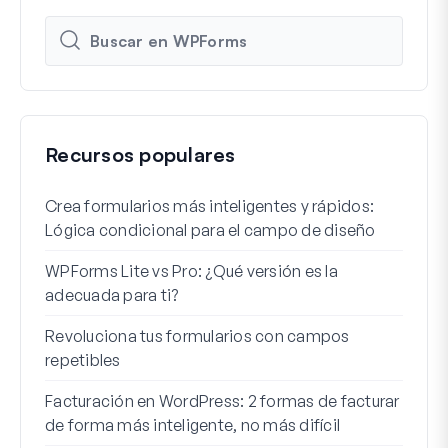
Recursos populares
Crea formularios más inteligentes y rápidos:
Cómo
Lógica condicional para el campo de diseño
regi
WPForms Lite vs Pro: ¿Qué versión es la
Int
adecuada para ti?
Cone
Revoluciona tus formularios con campos
Los 
repetibles
lógi
Facturación en WordPress: 2 formas de facturar
Cómo
de forma más inteligente, no más difícil
Cómo