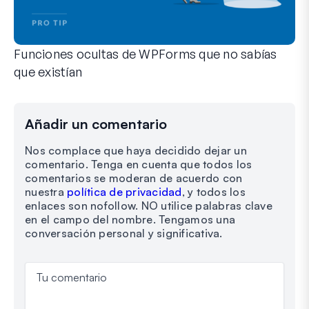
Funciones ocultas de WPForms que no sabías
que existían
Descubre el poder oculto de WPForms con estas funciones m
Tanto si eres un usuario experimentado de WPForms como si
Añadir un comentario
Nos complace que haya decidido dejar un
comentario. Tenga en cuenta que todos los
comentarios se moderan de acuerdo con
nuestra
política de privacidad
, y todos los
enlaces son nofollow. NO utilice palabras clave
en el campo del nombre. Tengamos una
conversación personal y significativa.
Tu comentario