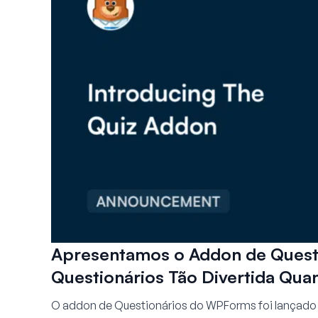
Apresentamos o Addon de Questi
Questionários Tão Divertida Qua
O addon de Questionários do WPForms foi lançado c