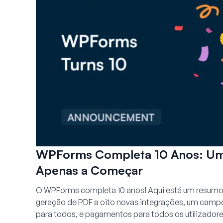
WPForms Completa 10 Anos: Um
Apenas a Começar
O WPForms completa 10 anos! Aqui está um resumo 
geração de PDF a oito novas integrações, um camp
para todos, e pagamentos para todos os utilizador