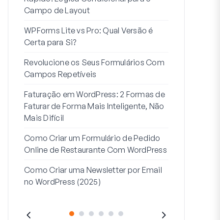
Campo de Layout
Integração
WPForms Lite vs Pro: Qual Versão é
Conecte Se
Certa para Si?
7 Melhores 
Revolucione os Seus Formulários Com
Formulários
Campos Repetíveis
Como Criar u
Faturação em WordPress: 2 Formas de
Como Criar 
Faturar de Forma Mais Inteligente, Não
Passos no W
Mais Difícil
Linha de Mor
Como Criar um Formulário de Pedido
2: Para Que
Online de Restaurante Com WordPress
Como Criar uma Newsletter por Email
no WordPress (2025)