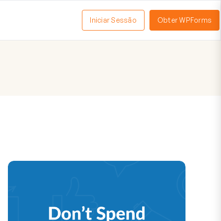
Iniciar Sessão
Obter WPForms
tivar
enu