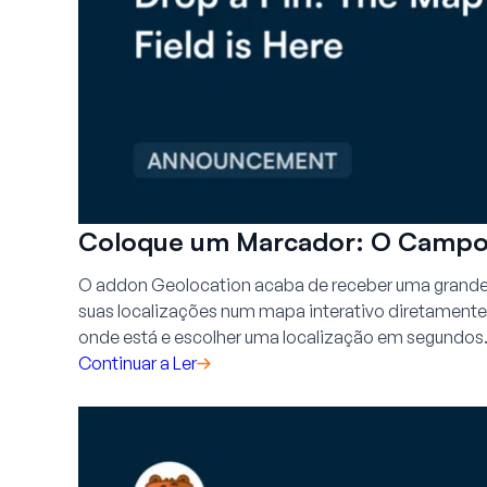
Coloque um Marcador: O Camp
O addon Geolocation acaba de receber uma grande
suas localizações num mapa interativo diretamente 
onde está e escolher uma localização em segundos
Continuar a Ler