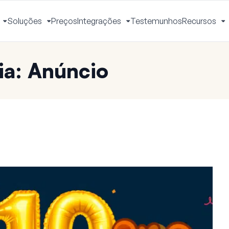
Soluções
Preços
Integrações
Testemunhos
Recursos
Ativar
Ativar
Ativar
A
Menu
Menu
Menu
M
ia: Anúncio