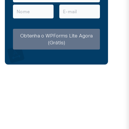
N
E
o
m
m
a
e
i
l
Obtenha o WPForms Lite Agora
(Grátis)