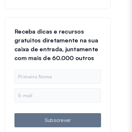
Receba dicas e recursos
gratuitos diretamente na sua
caixa de entrada, juntamente
com mais de 60.000 outros
N
o
m
e
E
m
a
i
l
Subscrever