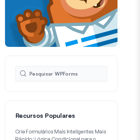
Recursos Populares
Crie Formulários Mais Inteligentes Mais
Como Criar 
Rápido: Lógica Condicional para o
de Registo d