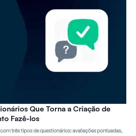
onários Que Torna a Criação de
nto Fazê-los
om três tipos de questionários: avaliações pontuadas,