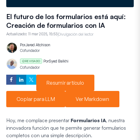
El futuro de los formularios está aquí:
Creación de formularios con IA
Actualizado:
11 mar 2025, 15:53
Divulgación del lector
Por
Jared Atchison
Cofundador
Por
Syed Balkhi
REVISADO
Cofundador
Resumir artículo
Copiar para LLM
Ver Markdown
Hoy, me complace presentar
Formularios IA
, nuestra
innovadora función que te permite generar formularios
completos con una simple descripción.