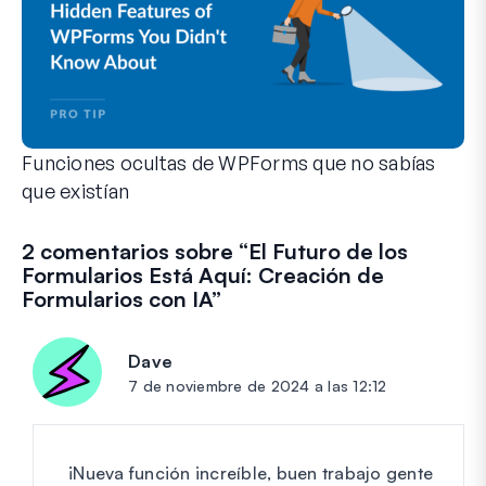
Funciones ocultas de WPForms que no sabías
que existían
Descubre el poder oculto de WPForms con estas funciones m
Tanto si eres un usuario experimentado de WPForms como si
2 comentarios sobre “
El Futuro de los
Formularios Está Aquí: Creación de
Formularios con IA
”
Dave
dice:
7 de noviembre de 2024 a las 12:12
¡Nueva función increíble, buen trabajo gente