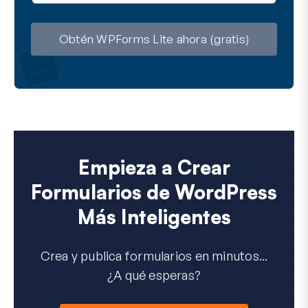
r
e
r
e
o
Obtén WPForms Lite ahora (gratis)
e
l
e
c
t
r
ó
n
i
c
Empieza a Crear
o
Formularios de WordPress
Más Inteligentes
Crea y publica formularios en minutos...
¿A qué esperas?