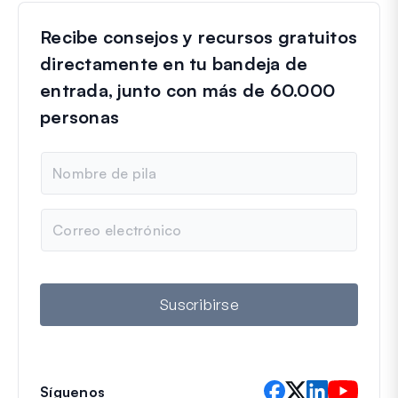
Recibe consejos y recursos gratuitos
directamente en tu bandeja de
entrada, junto con más de 60.000
personas
N
o
m
b
C
r
o
e
r
r
e
o
Suscribirse
e
l
e
c
t
Síguenos