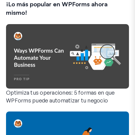
¡Lo más popular en WPForms ahora
c
t
mismo!
r
ó
n
i
c
o
Optimiza tus operaciones: 5 formas en que
WPForms puede automatizar tu negocio
WPForms puede ayudarte a eliminar los pasos manuales que 