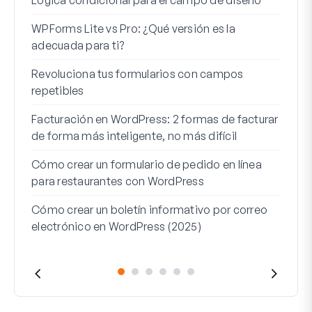
WPForms Lite vs Pro: ¿Qué versión es la
Int
adecuada para ti?
Cone
Revoluciona tus formularios con campos
Los 
repetibles
lógi
Facturación en WordPress: 2 formas de facturar
Cómo
de forma más inteligente, no más difícil
Cómo
Cómo crear un formulario de pedido en línea
Word
para restaurantes con WordPress
Líne
Cómo crear un boletín informativo por correo
Para
electrónico en WordPress (2025)