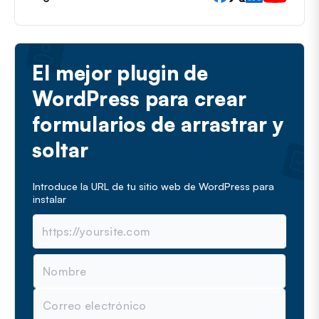
r
ó
n
i
c
El mejor plugin de
o
WordPress para crear
formularios de arrastrar y
soltar
Introduce la URL de tu sitio web de WordPress para
instalar
N
o
m
C
b
o
r