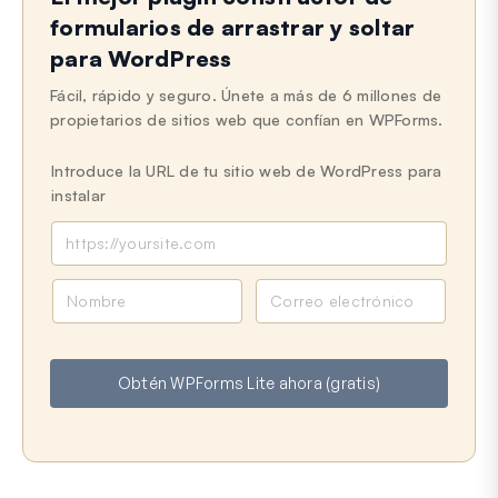
formularios de arrastrar y soltar
para WordPress
Fácil, rápido y seguro. Únete a más de 6 millones de
propietarios de sitios web que confían en WPForms.
Introduce la URL de tu sitio web de WordPress para
instalar
N
C
o
o
m
r
b
r
Obtén WPForms Lite ahora (gratis)
r
e
e
o
e
l
e